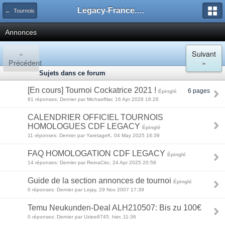
Legacy-France.org - Forum
← Tournois
Annonces
«
Suivant
Précédent
»
Sujets dans ce forum
[En cours] Tournoi Cockatrice 2021 !
6 pages
Épinglé
81 réponses: Dernier par MichaelNar, 16 Apr 2026 16:26
CALENDRIER OFFICIEL TOURNOIS
HOMOLOGUES CDF LEGACY
Épinglé
11 réponses: Dernier par YaretageK, 04 May 2025 16:39
FAQ HOMOLOGATION CDF LEGACY
Épinglé
14 réponses: Dernier par ReinaCito, 24 Apr 2025 20:58
Guide de la section annonces de tournoi
Épinglé
0 réponses: Dernier par Lejay, 29 Nov 2007 17:39
Temu Neukunden-Deal ALH210507: Bis zu 100€
0 réponses: Dernier par Uziee8745, hier, 11:36