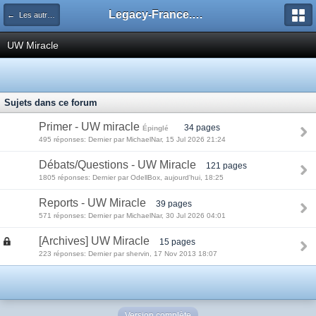
Legacy-France.org - Forum
← Les autres decks du Legacy
UW Miracle
Sujets dans ce forum
Primer - UW miracle
34 pages
Épinglé
495 réponses: Dernier par MichaelNar, 15 Jul 2026 21:24
Débats/Questions - UW Miracle
121 pages
1805 réponses: Dernier par OdellBox, aujourd'hui, 18:25
Reports - UW Miracle
39 pages
571 réponses: Dernier par MichaelNar, 30 Jul 2026 04:01
[Archives] UW Miracle
15 pages
223 réponses: Dernier par shervin, 17 Nov 2013 18:07
Version complète