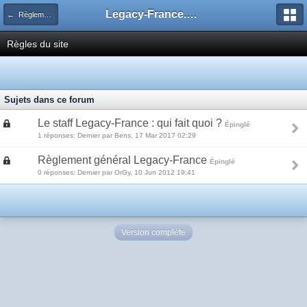
Legacy-France.org - Forum
← Règlement général de Legacy-France
Règles du site
Sujets dans ce forum
Le staff Legacy-France : qui fait quoi ?
Épinglé
1 réponses: Dernier par Bens, 17 Mar 2017 02:29
Règlement général Legacy-France
Épinglé
0 réponses: Dernier par OrGy, 10 Jun 2012 19:41
Version complète