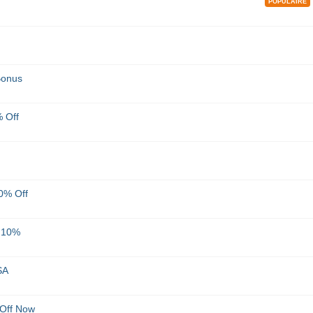
POPULAIRE
Bonus
 Off
0% Off
r 10%
SA
Off Now