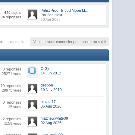
[Artist Proof] Blood Moon M...
440
sujets
Par
Scotttiext
234
réponses
16 Apr 2025
orum comme lu
Veuillez vous connecter pour poster un sujet
OrGy
0 réponses
14 Jun 2012
25271 vues
despon
10 réponses
10 Nov 2010
28975 vues
plazza77
0 réponses
05 Aug 2026
125 vues
matthew.white39
2 réponses
02 Aug 2026
1159 vues