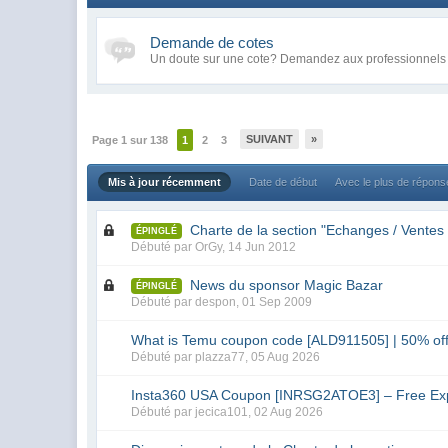
Demande de cotes
Un doute sur une cote? Demandez aux professionnels 
SUIVANT
»
Page 1 sur 138
1
2
3
Mis à jour récemment
Date de début
Avec le plus de répon
Charte de la section "Echanges / Ventes 
ÉPINGLÉ
Débuté par
OrGy
,
14 Jun 2012
News du sponsor Magic Bazar
ÉPINGLÉ
Débuté par
despon
,
01 Sep 2009
What is Temu coupon code [ALD911505] | 50% of
Débuté par
plazza77
,
05 Aug 2026
Insta360 USA Coupon [INRSG2ATOE3] – Free Ex
Débuté par
jecica101
,
02 Aug 2026