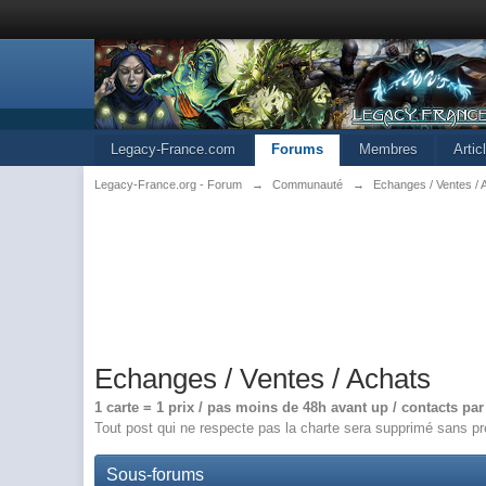
Legacy-France.com
Forums
Membres
Arti
Legacy-France.org - Forum
→
Communauté
→
Echanges / Ventes / 
Echanges / Ventes / Achats
1 carte = 1 prix / pas moins de 48h avant up / contacts pa
Tout post qui ne respecte pas la charte sera supprimé sans pr
Sous-forums