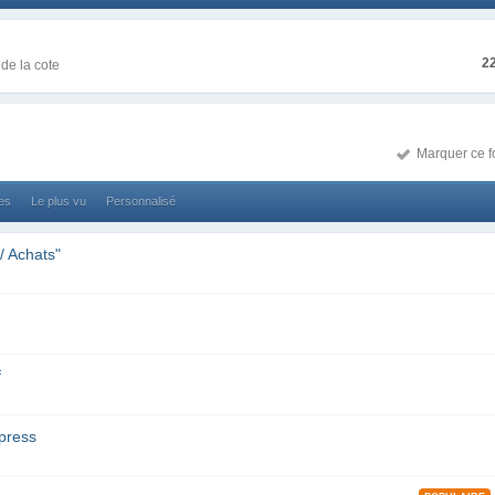
2
de la cote
Marquer ce f
ses
Le plus vu
Personnalisé
/ Achats"
f
press