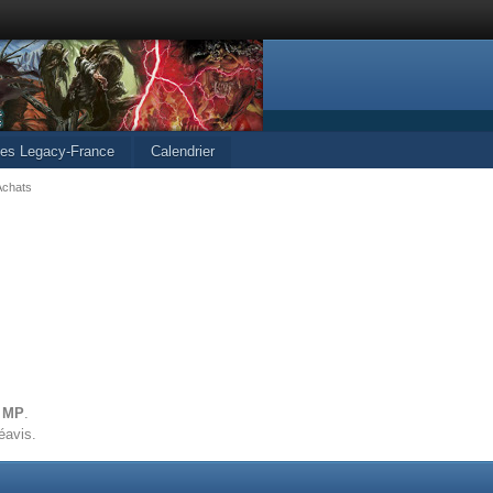
cles Legacy-France
Calendrier
Achats
r MP
.
éavis.