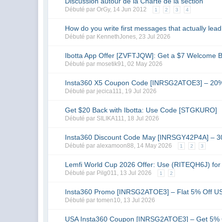
Discussion autour de la Charte de la section
Débuté par
OrGy
,
14 Jun 2012
1
2
3
4
How do you write first messages that actually lead
Débuté par
KennethJones
,
23 Jul 2026
Ibotta App Offer [ZVFTJQW]: Get a $7 Welcome 
Débuté par
mosetik91
,
02 May 2026
Insta360 X5 Coupon Code [INRSG2ATOE3] – 20%
Débuté par
jecica111
,
19 Jul 2026
Get $20 Back with Ibotta: Use Code [STGKURO]
Débuté par
SILIKA111
,
18 Jul 2026
Insta360 Discount Code May [INRSGY42P4A] – 3
Débuté par
alexamoon88
,
14 May 2026
1
2
3
Lemfi World Cup 2026 Offer: Use (RITEQH6J) fo
Débuté par
Pilg011
,
13 Jul 2026
1
2
Insta360 Promo [INRSG2ATOE3] – Flat 5% Off U
Débuté par
tomen10
,
13 Jul 2026
USA Insta360 Coupon [INRSG2ATOE3] – Get 5% 