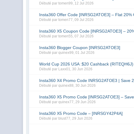
Débuté par
tomen99
,
12 Jul 2026
Insta360 Offer Code [INRSG2ATOE3] – Flat 20% 
Débuté par
tomen77
,
09 Jul 2026
Insta360 X5 Coupon Code [INRSG2ATOE3] – 20%
Débuté par
tomen55
,
07 Jul 2026
Insta360 Blogger Coupon [INRSG2ATOE3]
Débuté par
quinex99
,
01 Jul 2026
World Cup 2026 USA :$20 Cashback (RITEQH6J)
Débuté par
Laxx01
,
30 Jun 2026
Insta360 X4 Promo Code INRSG2ATOE3 | Save 2
Débuté par
quinex88
,
30 Jun 2026
Insta360 X5 Promo Code [INRSG2ATOE3] – Sav
Débuté par
quinex77
,
29 Jun 2026
Insta360 X5 Promo Code – [INRSGY42P4A]
Débuté par
blust77
,
29 Jun 2026