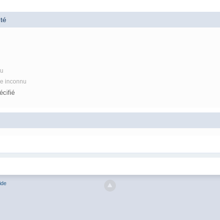
té
nu
re inconnu
cifié
ide