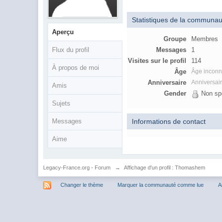
Statistiques de la communau
Aperçu
Groupe
Membres
Flux du profil
Messages
1
Visites sur le profil
114
À propos de moi
Âge
Âge incon
Anniversaire
Anniversai
Amis
Gender
Non spé
Sujets
Informations de contact
Messages
Aime
Legacy-France.org - Forum
→
Affichage d'un profil : Thomashem
Changer le thème
Marquer la communauté comme lue
A