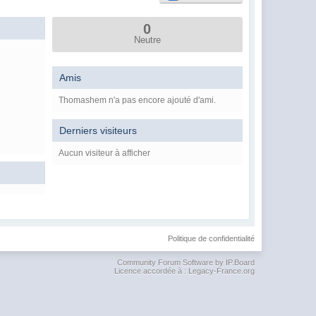
0
Neutre
Amis
Thomashem n'a pas encore ajouté d'ami.
Derniers visiteurs
Aucun visiteur à afficher
Politique de confidentialité
Community Forum Software by IP.Board
Licence accordée à : Legacy-France.org