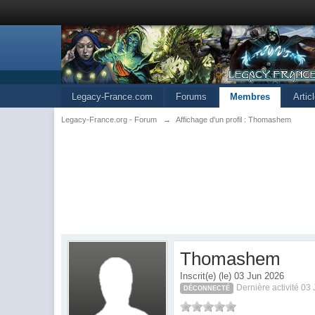
Legacy-France.com
Forums
Membres
Artic
Legacy-France.org - Forum
→
Affichage d'un profil : Thomashem
Thomashem
Inscrit(e) (le) 03 Jun 2026
Dernière activité 03
DÉCONNECTÉ