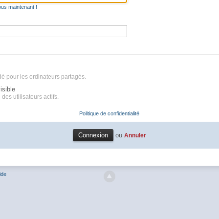
ous maintenant !
é pour les ordinateurs partagés.
isible
des utilisateurs actifs.
Politique de confidentialité
ou
Annuler
ide