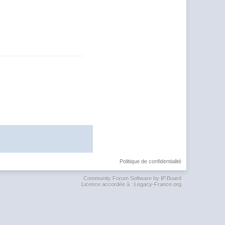
Politique de confidentialité
Community Forum Software by IP.Board
Licence accordée à : Legacy-France.org