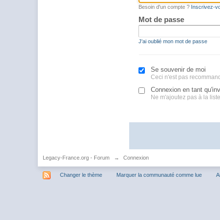
Besoin d'un compte ?
Inscrivez-v
Mot de passe
J'ai oublié mon mot de passe
Se souvenir de moi
Ceci n'est pas recommand
Connexion en tant qu'inv
Ne m'ajoutez pas à la liste 
Legacy-France.org - Forum
→
Connexion
Changer le thème
Marquer la communauté comme lue
A