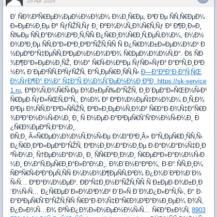
25 Apr 2026
Ð’ ÑÐ¾Ð²Ñ€ÐµÐ¼ÐµÐ½Ð½Ð¾Ð¼ Ð¼Ð¸Ñ€Ðµ, Ð³Ð´Ðµ ÑÑ‚Ñ€ÐµÐ¼
Ð»ÐµÐ½Ð¸Ðµ Ðº ÑƒÑŽÑ‚Ñƒ Ð¸ ÐºÐ¾Ð¼Ñ„Ð¾Ñ€Ñ‚Ñƒ Ð² Ð¶Ð¸Ð»Ð¸
Ñ‰Ðµ ÑÑ‚Ð°Ð½Ð¾Ð²Ð¸Ñ‚ÑÑ Ð¿Ñ€Ð¸Ð¾Ñ€Ð¸Ñ‚ÐµÑ‚Ð¾Ð¼, Ð¼Ð½
Ð¾Ð³Ð¸Ðµ ÑÑ‚Ð°Ð»ÐºÐ¸Ð²Ð°ÑŽÑ‚ÑÑ Ñ Ð¿Ñ€Ð¾Ð±Ð»ÐµÐ¼Ð¾Ð¹ Ð
½ÐµÐºÐ°Ñ‡ÐµÑÑ‚Ð²ÐµÐ½Ð½Ð¾Ð³Ð¾ Ñ€ÐµÐ¼Ð¾Ð½Ñ‚Ð°. Ðš ÑÐ
¾Ð¶Ð°Ð»ÐµÐ½Ð¸ÑŽ, Ð½Ð° Ñ€Ñ‹Ð½ÐºÐµ ÑƒÑÐ»ÑƒÐ³ Ð°ÐºÑ‚Ð¸Ð²Ð
½Ð¾ Ð´ÐµÐ¹ÑÑ‚Ð²ÑƒÑŽÑ‚ Ð°Ñ„ÐµÑ€Ð¸ÑÑ‚Ñ‹
Ð—Ð°ÐºÐ°Ð·Ð°Ñ‚ÑŒ
Ð¼ÑƒÐ¶Ð° Ð½Ð° Ñ‡Ð°Ñ Ð¼Ð¾ÑˆÐµÐ½Ð½Ð¸ÐºÐ¸ https://sk-service
1.ru
, ÐºÐ¾Ñ‚Ð¾Ñ€Ñ‹Ðµ Ð¾Ð±ÐµÑ‰Ð°ÑŽÑ‚ Ð¸Ð´ÐµÐ°Ð»ÑŒÐ½Ñ‹Ð¹
Ñ€ÐµÐ·ÑƒÐ»ÑŒÑ‚Ð°Ñ‚, Ð½Ð¾ Ð² ÐºÐ¾Ð½ÐµÑ‡Ð½Ð¾Ð¼ Ð¸Ñ‚Ð¾
Ð³Ðµ Ð¾ÑÑ‚Ð°Ð²Ð»ÑÑŽÑ‚ ÐºÐ»Ð¸ÐµÐ½Ñ‚Ð¾Ð² Ñ€Ð°Ð·Ð¾Ñ‡Ð°Ñ€Ð
¾Ð²Ð°Ð½Ð½Ñ‹Ð¼Ð¸ Ð¸ Ñ Ð½ÐµÐ·Ð°Ð²ÐµÑ€ÑˆÑ‘Ð½Ð½Ñ‹Ð¼Ð¸ Ð
¿Ñ€Ð¾ÐµÐºÑ‚Ð°Ð¼Ð¸.
Ð­Ñ‚Ð¸ Â«Ñ€ÐµÐ¼Ð¾Ð½Ñ‚Ð½Ñ‹Ðµ Ð¼Ð°Ð³Ð¸Â» Ð°Ñ„ÐµÑ€Ð¸ÑÑ‚Ñ‹
Ð¿Ñ€Ð¸Ð²Ð»ÐµÐºÐ°ÑŽÑ‚ Ð²Ð½Ð¸Ð¼Ð°Ð½Ð¸Ðµ Ð·Ð°Ð¼Ð°Ð½Ñ‡Ð¸Ð
²Ñ‹Ð¼Ð¸ Ñ†ÐµÐ½Ð°Ð¼Ð¸ Ð¸ ÑÑ€ÐºÐ¸Ð¼Ð¸ Ñ€ÐµÐºÐ»Ð°Ð¼Ð½Ñ‹Ð
¼Ð¸ Ð¼Ð°Ñ‚ÐµÑ€Ð¸Ð°Ð»Ð°Ð¼Ð¸, Ð¾Ð´Ð½Ð°ÐºÐ¾, Ð·Ð° ÑÑ‚Ð¸Ð¼
ÑÐºÑ€Ñ‹Ð²Ð°ÐµÑ‚ÑÑ Ð¼Ð½Ð¾Ð¶ÐµÑÑ‚Ð²Ð¾ Ð¿Ð¾Ð´Ð²Ð¾Ð´Ð½
Ñ‹Ñ… ÐºÐ°Ð¼Ð½ÐµÐ¹. ÐÐ°Ñ‡Ð¸Ð½Ð°ÑŽÑ‚ÑÑ Ñ Ð±ÐµÐ·Ð¾Ð±Ð¸Ð
´Ð½Ñ‹Ñ… Ð¿Ñ€ÐµÐ´Ð»Ð¾Ð³Ð¾Ð² Ð´Ð»Ñ Ð´Ð¾Ð¿Ð»Ð°Ñ‚Ñ‹, Ð° Ð·
Ð°Ð²ÐµÑ€ÑˆÐ°ÑŽÑ‚ÑÑ Ñ€Ð°Ð·Ð¾Ñ‡Ð°Ñ€Ð¾Ð²Ð°Ð½Ð¸ÐµÐ¼ Ð¾Ñ‚
Ð¿Ð»Ð¾Ñ…Ð¾ Ð²Ñ‹Ð¿Ð¾Ð»Ð½ÐµÐ½Ð½Ñ‹Ñ… Ñ€Ð°Ð±Ð¾Ñ‚
8903