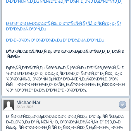
Ð·Ð°ÐºÑ€Ñ‹Ñ‚Ð¸Ðµ ÑÑ‚Ñ€Ð°Ð½Ð¸Ñ† Ð¾Ñ‚ Ð¸Ð½Ð´ÐµÐºÑÐ°Ñ†Ð¸Ð¸
ÐºÐ°Ðº Ð²Ð·Ð»Ð¾Ð¼Ð°Ñ‚ÑŒ Ð·Ð°ÐºÑ€Ñ‹Ñ‚ÑƒÑŽ Ð³Ñ€ÑƒÐ¿Ð¿Ñƒ
Ð²ÐºÐ¾Ð½Ñ‚Ð°ÐºÑ‚Ðµ
Ð²Ð·Ð»Ð¾Ð¼ Ð² Ð¾ÐºÐ¾Ð¿Ðµ Ð² ÐºÐ¾Ð½Ñ‚Ð°ÐºÑ‚Ðµ
ÐŸÐ¾ÑÐ¼Ð¾Ñ‚Ñ€Ð¸Ñ‚Ðµ ÐºÐ¾Ð¼Ð¼ÐµÐ½Ñ‚Ð°Ñ€Ð¸Ð¸ Ð¸ Ð¾Ñ‚Ð
·Ñ‹Ð²Ñ‹:
Ð¡Ð¾ÑÑ‚Ð°Ð²ÑŒÑ‚Ðµ Ñ€Ð°Ð·Ð»Ð¸Ñ‡Ð½Ñ‹Ðµ Ð²Ð°Ñ€Ð¸Ð°Ð½Ñ‚Ñ‹ Ð
½Ð°Ð·Ð²Ð°Ð½Ð¸Ð¹ Ð¸ Ð¾Ð¿Ð¸ÑÐ°Ð½Ð¸Ð¹ ÑÐ°Ð¹Ñ‚Ð° Ð¿Ñ€Ð¸ Ð¿Ð
¾Ð¼Ð¾Ñ‰Ð¸ Ð¼Ð°ÑÑ‚ÐµÑ€Ð° Ð°Ð»ÑŒÑ‚ÐµÑ€Ð½Ð°Ñ‚Ð¸Ð²Ð½
Ñ‹Ñ… Ð½Ð°Ð·Ð²Ð°Ð½Ð¸Ð¹.Ð£ÑÐ¿ÐµÑˆÐ½Ð¾Ð³Ð¾ Ð¿Ñ€Ð¾Ð³Ð¾Ð
½Ð° ÑÐ°Ð¹Ñ‚Ð° Ð¿Ð¾ ÐºÐ°Ñ‚Ð°Ð»Ð¾Ð³Ð°Ð¼.
MichaelNar
22 Apr 2026
Ð’ ÑÐ¾Ð²Ñ€ÐµÐ¼ÐµÐ½Ð½Ð¾Ð¼ Ð¼Ð¸Ñ€Ðµ, Ð³Ð´Ðµ ÑÑ‚Ñ€ÐµÐ¼
Ð»ÐµÐ½Ð¸Ðµ Ðº ÑƒÑŽÑ‚Ñƒ Ð¸ ÐºÐ¾Ð¼Ñ„Ð¾Ñ€Ñ‚Ñƒ Ð² Ð¶Ð¸Ð»Ð¸
Ñ‰Ðµ ÑÑ‚Ð°Ð½Ð¾Ð²Ð¸Ñ‚ÑÑ Ð¿Ñ€Ð¸Ð¾Ñ€Ð¸Ñ‚ÐµÑ‚Ð¾Ð¼, Ð¼Ð½