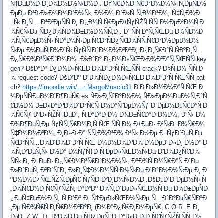
Ñ†ÐµÐ½Ð·Ð¸Ð¾Ð½Ð½Ñ‹Ð¼Ð¸. ÐŸÑ€Ð¾Ð³Ñ€Ð°Ð¼Ð¼Ñ‹ Ñ‚ÐµÑÐ½
ÐµÐµ Ð²Ð·Ð»Ð¾Ð¼Ð°Ð½Ñ‹, Ð½Ð¾ Ð´Ð»Ñ Ñ‚Ð¾Ð³Ð¾, Ñ‡Ñ‚Ð¾Ð
±Ñ‹ Ð¸Ñ… Ð²Ð²ÐµÑÑ‚Ð¸ Ð¿Ð¾Ñ‚Ñ€ÐµÐ±ÑƒÑŽÑ‚ÑÑ Ð½ÐµÐºÐ¾Ñ‚Ð
¾Ñ€Ñ‹Ðµ ÑÐ¿Ð¾ÑÐ¾Ð±Ð½Ð¾ÑÑ‚Ð¸. Ð’ ÑÑ‚Ð°Ñ‚ÑŒÐµ Ð¾ÑÐ¼Ð
¾Ñ‚Ñ€ÐµÐ½Ñ‹ ÑÐ°Ð¼Ñ‹Ðµ Ñ€Ð°ÑÐ¿Ñ€Ð¾ÑÑ‚Ñ€Ð°Ð½ÐµÐ½Ð½
Ñ‹Ðµ Ð¼ÐµÑ‚Ð¾Ð´Ñ‹ ÑƒÑÑ‚Ð°Ð½Ð¾Ð²ÐºÐ¸ Ð¿Ð¸Ñ€Ð°Ñ‚ÑÐºÐ¸Ñ…
Ð¿Ñ€Ð¾Ð³Ñ€Ð°Ð¼Ð¼. ÐšÐ°Ðº Ð¿Ð¾Ð»ÑŒÐ·Ð¾Ð²Ð°Ñ‚ÑŒÑÑ key
gen? ÐšÐ°Ðº Ð¿Ð¾Ð»ÑŒÐ·Ð¾Ð²Ð°Ñ‚ÑŒÑÑ crack? Ð§Ñ‚Ð¾ ÑÑ‚Ð
¾ request code? ÐšÐ°Ðº Ð²Ð¾ÑÐ¿Ð¾Ð»ÑŒÐ·Ð¾Ð²Ð°Ñ‚ÑŒÑÑ pat
ch?
https://imoodle.win/...r:MargoMuscio31
Ð’Ð·Ð»Ð¾Ð¼Ð°Ñ‚ÑŒ Ð
¼ÐµÑÑÐµÐ½Ð´Ð¶ÐµÑ€ es ÑÐ»Ð¸ÑˆÐºÐ¾Ð¼ ÑÐ»ÐµÐ¼ÐµÐ½Ñ‚Ð°Ñ
€Ð½Ð¾ Ð±Ð»Ð°Ð³Ð¾Ð´Ð°Ñ€Ñ Ð½Ð°ÑˆÐµÐ¼Ñƒ Ð³ÐµÐ½ÐµÑ€Ð°Ñ‚Ð
¾Ñ€Ñƒ ÐºÐ»ÑŽÑ‡ÐµÐ¹, Ñ‚Ð°ÐºÐ¸Ð¼ Ð¾Ð±Ñ€Ð°Ð·Ð¾Ð¼, Ð²Ñ‹ Ð¼
Ð¾Ð¶ÐµÑ‚Ðµ ÑƒÑÑ‚Ñ€Ð¾Ð¸Ñ‚ÑŒ ÑÑ‚Ð¾ Ð±ÐµÐ· Ð²Ñ‹Ð±Ð¾Ñ€Ð¾
Ñ‡Ð½Ð¾Ð³Ð¾, Ð¸Ð·-Ð·Ð° ÑÑ‚Ð¾Ð³Ð¾ Ð²Ñ‹ Ð½Ðµ Ð±ÑƒÐ´ÐµÑ‚Ðµ
Ñ€Ð°ÑÑ…Ð¾Ð´Ð¾Ð²Ð°Ñ‚ÑŒ Ð¼Ð½Ð¾Ð³Ð¾ Ð¼ÐµÐ´Ð»Ð¸ Ð½Ð° Ð
¾Ñ‚Ð²ÐµÑ‚Ñ‹ Ð½Ð° Ð¼ÑƒÑ‡Ð¸Ñ‚ÐµÐ»ÑŒÐ½Ñ‹Ðµ Ð²Ð¾Ð¿Ñ€Ð¾
ÑÑ‹ Ð¸ Ð±ÐµÐ· Ð¿Ñ€Ð¾Ð³Ñ€Ð°Ð¼Ð¼Ñ‹, ÐºÐ¾Ñ‚Ð¾Ñ€Ð°Ñ Ð´Ðµ
Ð»Ð°ÐµÑ‚ Ð²Ð°ÑˆÐ¸ Ð»Ð¸Ñ‡Ð½Ð¾ÑÑ‚Ð½Ñ‹Ðµ Ð´Ð°Ð½Ð½Ñ‹Ðµ Ð¸ Ð
ºÐ¾Ð¼Ð¿ÑŒÑŽÑ‚ÐµÑ€ ÑƒÑÐ·Ð²Ð¸Ð¼Ñ‹Ð¼Ð¸.ÐšÐµÐ¹Ð³ÐµÐ½Ñ‹ Ñ
„Ð¾Ñ€Ð¼Ð¸Ñ€ÑƒÑŽÑ‚ ÐºÐ°Ðº Ð¾Ñ‚Ð´ÐµÐ»ÑŒÐ½Ñ‹Ðµ Ð¾Ð±ÐµÑÐ
¿ÐµÑ‡ÐµÐ½Ð¸Ñ, Ñ‚Ð°Ðº Ð¸ Ñ†ÐµÐ»ÑŒÐ½Ñ‹Ðµ Ñ…Ð°ÐºÐµÑ€ÑÐºÐ
¸Ðµ ÑÐ¾Ñ€Ñ‚Ð¸Ñ€Ð¾Ð²ÐºÐ¸ (Ð½Ð°Ð¿Ñ€Ð¸Ð¼ÐµÑ€, C.O.R. E Ð¸
Ð»Ð¸ Z.W. T), ÐºÐ¾Ð¸Ðµ ÑÐ¿ÐµÑ†Ð¸Ð°Ð»Ð¸Ð·Ð¸Ñ€ÑƒÑŽÑ‚ÑÑ Ð½