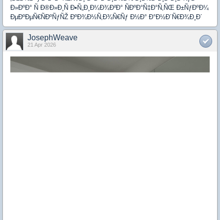
Ð»ÐºÐ° Ñ Ð®Ð»Ð¸Ñ Ð•Ñ„Ð¸Ð¼Ð¾Ð²Ð° ÑÐºÐ°Ñ‡Ð°Ñ‚ÑŒ Ð±ÑƒÐºÐ¼
ÐµÐºÐµÑ€ÑÐºÑƒÑŽ ÐºÐ¾Ð½Ñ‚Ð¾Ñ€Ñƒ Ð½Ð° Ð°Ð½Ð´Ñ€Ð¾Ð¸Ð´
JosephWeave
21 Apr 2026