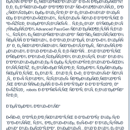
ÐµÑ‚ÑÑ ÐºÐ°Ðº Ð¿Ñ€Ð¾Ð³Ñ€Ð°Ð¼Ð¼Ð° Ð´Ð»Ñ Ð³ÐµÐ½ÐµÑ€Ð°Ñ†
Ð¸Ð¸ Ð¿Ð°Ñ€Ð¾Ð»ÐµÐ¹ ÐºÐ°Ð¶Ð´Ð¾Ð¹ ÑÐ»Ð¾Ð¶Ð½Ð¾ÑÑ‚Ð¸, Ð²Ð
¿Ñ€Ð¾Ñ‡ÐµÐ¼ ÐµÐµ Ð¾Ð¿Ñ†Ð¸Ð¹ Ð² Ð¿Ð¾Ð»Ð½Ð¾Ð¹ Ð¼ÐµÑ
€Ðµ Ð´Ð¾Ð²Ð¾Ð»ÑŒÐ½Ð¾, Ñ‡Ñ‚Ð¾Ð±Ñ‹ ÑÐ¾Ð·Ð´Ð°Ð²Ð°Ñ‚ÑŒ Ð
ºÐ»ÑŽÑ‡Ð¸ Ð½ÐµÐºÐ¾Ñ‚Ð¾Ñ€Ñ‹Ñ… Ñ‚Ð¸Ð¿Ð¾Ð². ÐŸÑ€ÐµÐ¸Ð¼Ñ
ƒÑ‰ÐµÑÑ‚Ð²Ð¾ Advanced PassGen ÑÐ¾Ð´ÐµÑ€Ð¶Ð¸Ñ‚ÑÑ Ñ‚Ð¾Ð
¼,, Ñ‡Ñ‚Ð¾ Ð¿Ñ€Ð¾Ð³Ñ€Ð°Ð¼Ð¼ÐºÐ° Ñ€Ð°ÑÐ¿Ñ€Ð¾ÑÑ‚Ñ€Ð°Ð½
ÑÐµÑ‚ÑÑ Ð´Ð°Ñ€Ð¾Ð¼, Ð·Ð°Ð½Ð¸Ð¼Ð°ÐµÑ‚ Ð¼Ð°Ð»Ð¾ Ð¼ÐµÑÑ
‚Ð° Ð¸ Ð¿Ñ€Ð¾Ð²Ð¾Ñ€Ð½Ð¾ Ñ€Ð°Ð±Ð¾Ñ‚Ð°ÐµÑ‚, ÑÐ¾Ð±ÑÑ‚Ð²Ð
µÐ½Ð½Ð¾ Ð´Ð¾Ð·Ð²Ð¾Ð»Ð¸Ñ‚ Ð¸Ð·Ñ€Ð°ÑÑ…Ð¾Ð´Ð¾Ð²Ð°Ñ‚ÑŒ
Ð²ÑÐµÐ³Ð¾ ÐºÐ¾Ð»Ð¸Ñ‡ÐµÑÑ‚Ð²Ð¾ Ð¼Ð¸Ð½ÑƒÑ‚ Ð½Ð° Ð¾Ð·Ð½
Ð°ÐºÐ¾Ð¼Ð»ÐµÐ½Ð¸Ðµ Ñ ÐµÐµ Ñ„ÑƒÐ½ÐºÑ†Ð¸Ð¾Ð½Ð°Ð»ÑŒÐ½
Ð¾ÑÑ‚ÑŒÑŽ, Ð¿Ð¾ÑÐ»ÐµÐ´ÑÑ‚Ð²Ð¸Ð¸ Ñ‡ÐµÐ³Ð¾ Ñ‚ÐµÑÐ½ÐµÐµ
Ñ€ÐµÑˆÐ¸Ñ‚ÑŒ, Ð¿Ð¾Ð´Ñ…Ð¾Ð´Ð¸Ñ‚ Ð»Ð¸ Ð´Ð°Ð½Ð½Ñ‹Ð¹ ÑÐ¾Ñ
„Ñ‚, Ð´Ð»Ñ Ñ‚Ð¾Ð³Ð¾, Ñ‡Ñ‚Ð¾Ð±Ñ‹ ÑÐ³ÐµÐ½ÐµÑ€Ð¸Ñ€Ð¾Ð²Ð°Ñ
‚ÑŒ Ð³Ð¾Ð´ÑÑ‰Ð¸ÐµÑÑ Ð´Ð»Ñ Ð²Ð°ÑˆÐµÐ¹ Ð·Ð°Ð´Ð°Ñ‡ÐºÐ¸ Ðº
Ð»ÑŽÑ‡Ð¸. robots Ð·Ð°ÐºÑ€Ñ‹Ñ‚ÑŒ ÑÐ°Ð¹Ñ‚ Ð¾Ñ‚ Ð¸Ð½Ð´ÐµÐºÑÐ°
Ñ†Ð¸Ð¸
Ð´ÐµÑˆÐµÐ²Ð¾ Ð³Ð¾Ð»Ð¾ÑÐ°
Ð•ÑÐ»Ð¸ Ð°ÐºÑ‚Ð¸Ð²Ð¸Ñ€Ð¾Ð²Ð°Ñ‚ÑŒ Ð·Ð°Ð±Ð°Ð²Ñƒ Ð½Ðµ ÑƒÐ
´Ð°Ð»Ð¾ÑÑŒ, Ñ‚Ð¾, Ð²Ð¿Ð¾Ð»Ð½Ðµ, Ð±Ñ‹Ð»Ð° Ð´Ð¾Ð¿ÑƒÑ‰Ð
µÐ½Ð° Ð¾Ð¿ÐµÑ‡Ð°Ñ‚ÐºÐ°, Ð½ÐµÐ¾Ð±Ñ…Ð¾Ð´Ð¸Ð¼Ð¾ Ð¿Ð¾Ð