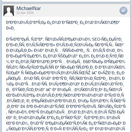
MichaelNar
22 Apr 2026
Ð²ÐºÐ¾Ð½Ñ‚Ð°ÐºÑ‚Ðµ Ð¿Ð¾Ð´Ð°Ñ€ÐºÐ¸ Ð¿Ð¾Ð´Ð¾Ñ€Ð¾Ð¶Ð°
Ð»Ð¸
Ð‘Ñ‹Ð²Ð°ÐµÑ‚ Ñ‚Ð°Ðº, ÑÐ¾Ð±ÑÑ‚Ð²ÐµÐ½Ð½Ð¾ SEO-ÑÐ¿ÐµÑ†Ð¸
Ð°Ð»Ð¸ÑÑ‚ Ð¾Ñ‚Ñ‹ÑÐºÐ°Ð» Ð¾Ñ‚Ð»Ð¸Ñ‡Ð½Ñ‹Ðµ ÑÐ°Ð¹Ñ‚Ñ‹, Ñ€Ð°
Ð·Ð¼ÐµÑ‚Ð¸Ð» Ð½Ð° Ð½Ð¸Ñ… ÑÑÑ‹Ð»ÐºÐ¸, Ñ…Ð¾Ñ‚Ñ Ð½Ð¸ Ð¼
Ð°Ð»ÐµÐ¹ÑˆÐµÐ³Ð¾ Ð¿Ð¾Ð´ÑŠÐµÐ¼Ð° Ð¿Ð¾ Ð¿Ð¾Ð·Ð¸Ñ†Ð¸ÑÐ
¼ Ð² Ð¿Ð¾Ð¸ÑÐºÐ¾Ð²Ð¸ÐºÐ°Ñ… Ð½ÐµÑ‚. Ð§Ð°Ñ‰Ðµ Ð²ÑÐµÐ³Ð¾
ÑÑ‚Ð¾ ÑÐ»ÑƒÑ‡Ð°ÐµÑ‚ÑÑ Ð² ÑÐ»ÐµÐ´ÑÑ‚Ð²Ð¸Ð¸ Ð·Ð°Ð¼Ð¾Ñ€Ð¾
Ñ‡ÐµÐº Ñ Ñ€ÐµÐ»ÐµÐ²Ð°Ð½Ñ‚Ð½Ð¾ÑÑ‚ÑŒÑŽ â€” Ð»ÑŽÐ´Ð¸ Ð¿Ð
µÑ€ÐµÑ…Ð¾Ð´ÑÑ‚ Ð½Ð° Ð²Ð°ÑˆÐ¸ ÑÑ‚Ñ€Ð°Ð½Ð¸Ñ‡ÐºÐ¸, Ð½Ð¾ Ð
½Ðµ Ð½Ð°Ñ…Ð¾Ð´ÑÑ‚ Ð½ÑƒÐ¶Ð½Ð¾Ð¹ Ð¸Ð½Ñ„Ð¾Ñ€Ð¼Ð°Ñ†Ð¸
Ð¸. ÐŸÑ€Ð¸Ñ‡Ð¸Ð½Ð° â€” Ð² Ð½ÐµÑ…Ð¾Ñ€Ð¾ÑˆÐ¸Ð¹ Ð¿Ñ€Ð¾Ñ
€Ð°Ð±Ð¾Ñ‚ÐºÐµ Ð¼Ð¾Ñ‚Ð¸Ð²Ð¸Ñ€Ð¾Ð²Ð°Ð½Ð½Ð¾Ð¹ Ð°ÑƒÐ´Ð¸Ñ
‚Ð¾Ñ€Ð¸Ð¸ Ð¸ Ð²ÐµÑ€Ð±Ð¾Ð²Ð°Ð½Ð¸Ð¸ Ð½Ðµ Ñ‚Ð¾Ð³Ð¾ Ñ‚Ñ€Ð°Ñ
„Ð¸ÐºÐ°.Ðš Ð²Ð·Ð»Ð¾Ð¼Ð°Ñ‚ÑŒ Ð°ÐºÐºÐ°ÑƒÐ½Ñ‚ ÑÐ½ÑÐ¿Ñ‡Ð°Ñ
‚ ÑÐ¾Ð»Ð¾ Ð²Ð°Ñ Ð½ÐµÐ¾Ð±Ñ…Ð¾Ð´Ð¸Ð¼Ð¾ Ð¸Ð¼Ñ ÑŽÐ·ÐµÑ
€Ð° Ð¸ Ð½Ð¾Ð¼ÐµÑ€ Ð°Ð¿Ð¿Ð°Ñ€Ð°Ñ‚Ð°, Ñ‚Ð°ÐºÐ¸Ð¼ Ð¾Ð±Ñ
€Ð°Ð·Ð¾Ð¼, Ð½Ð°Ñˆ Ð³ÐµÐ½ÐµÑ€Ð°Ñ‚Ð¾Ñ€ Ð¿Ð°Ñ€Ð¾Ð»ÐµÐ¹ Ð
¿Ñ€ÐµÐ´Ð¾ÑÑ‚Ð°Ð²Ð¸Ñ‚ Ð´Ð»Ñ Ð´Ð¾ÑÑ‚ÑƒÐ¿ Ðº Ð¾Ð´Ð½Ð¾Ð¼Ñ