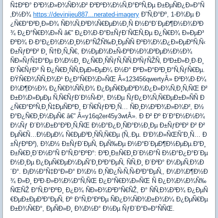
Ñ‡ÐºÐ° Ð³Ð¾Ð»Ð¾ÑÐ¾Ð² Ð²ÐºÐ¾Ð½Ñ‚Ð°ÐºÑ‚Ðµ Ð±ÐµÑÐ¿Ð»Ð°Ñ
‚Ð½Ð¾
https://devinijeu887...nerated-imagery
Ð˜Ñ‚Ð°Ðº, 1-Ð¾Ðµ Ð
¿Ñ€Ð°Ð²Ð¸Ð»Ð¾ ÑÐ¾Ñ‚Ð²Ð¾Ñ€ÐµÐ½Ð¸Ñ Ð½Ð°Ð´ÐµÐ¶Ð½Ð¾Ð³Ð
¾ Ð¿Ð°Ñ€Ð¾Ð»Ñ â€” Ð¿Ð¾Ð·Ð°Ð±ÑƒÐ´ÑŒÑ‚Ðµ Ð¿Ñ€Ð¾ Ð»ÐµÐ³
ÐºÐ¾ Ð·Ð°Ð¿Ð¾Ð¼Ð¸Ð½Ð°ÑŽÑ‰Ð¸ÐµÑÑ ÐºÐ¾Ð¼Ð¿Ð»ÐµÐºÑ‚Ñ‹
Ð±ÑƒÐºÐ² Ð¸ Ñ†Ð¸Ñ„Ñ€, Ð½ÐµÐ¾Ð±Ñ‹ÐºÐ½Ð¾Ð²ÐµÐ½Ð½Ð¾
ÑÐ»ÑƒÑ‡Ð°Ðµ Ð¾Ð½Ð¸ Ð¿Ñ€Ð¸ÑÑƒÑ‚ÑÑ‚Ð²ÑƒÑŽÑ‚ Ð²Ð±Ð»Ð¸Ð·Ð¸
Ð´Ñ€ÑƒÐ³ Ñ Ð¿Ñ€Ð¸ÑÑ‚ÐµÐ»ÐµÐ¼ Ð½Ð° ÐºÐ»Ð°Ð²Ð¸Ð°Ñ‚ÑƒÑ€Ðµ.
ÐŸÑ€Ð¾ÑÑ‚Ð¾Ð¹ Ð¿Ð°Ñ€Ð¾Ð»ÑŒ Â«123456qwertyÂ» Ð²Ð¾Ð·Ð¼
Ð¾Ð¶Ð½Ð¾ Ð¿Ñ€Ð¾ÑÑ‚Ð¾ Ð¿ÐµÑ€ÐµÐ²Ð¾Ð¿Ð»Ð¾Ñ‚Ð¸Ñ‚ÑŒ Ð²
Ð±Ð¾Ð»ÐµÐµ Ñ‚Ñ€ÑƒÐ´Ð½Ñ‹Ð¹, Ð½Ðµ ÑƒÐ¿Ð¾Ñ‚Ñ€ÐµÐ±Ð»ÑÑ Ð
¿Ñ€Ð°ÐºÑ‚Ð¸Ñ‡ÐµÑÐºÐ¸ Ð´Ñ€ÑƒÐ³Ð¸Ñ… ÑÐ¸Ð¼Ð²Ð¾Ð»Ð¾Ð², Ð½
Ð°Ð¿Ñ€Ð¸Ð¼ÐµÑ€ â€” Â«y16q2er45y3wtÂ». Ð Ð² Ðº Ð´Ð°Ð½Ð½Ð¾
Ð¼Ñƒ Ð´Ð¾Ð±Ð°Ð²Ð¸Ñ‚ÑŒ Ð½Ð°Ð¿Ð¸ÑÐ°Ð½Ð¸Ðµ Ð±ÑƒÐºÐ² Ð² Ð²
ÐµÑ€Ñ…Ð½ÐµÐ¼ Ñ€ÐµÐ³Ð¸ÑÑ‚Ñ€Ðµ (Ñ‚.Ðµ. Ð‘Ð¾Ð»ÑŒÑˆÐ¸Ñ… Ð
±ÑƒÐºÐ²), Ð¾Ð½ Ð±ÑƒÐ´ÐµÑ‚ ÐµÑ‰Ðµ Ð½Ð°Ð´ÐµÐ¶Ð½ÐµÐµ.Ð“Ð¸
Ð±Ñ€Ð¸Ð´Ð½Ð°Ñ Ð°Ñ‚Ð°ÐºÐ°: Ð³Ð¸Ð±Ñ€Ð¸Ð´Ð½Ð°Ñ Ð½Ð°Ð¿Ð°Ð´Ðµ
Ð½Ð¸Ðµ Ð¿ÐµÑ€ÐµÐ¼ÐµÑˆÐ¸Ð²Ð°ÐµÑ‚ ÑÑ‚Ð¸ Ð´Ð²Ð° Ð¼ÐµÑ‚Ð¾Ð
´Ð°. Ð¡Ð½Ð°Ñ‡Ð°Ð»Ð° Ð¾Ð½ Ð¸ÑÐ¿Ñ‹Ñ‚Ñ‹Ð²Ð°ÐµÑ‚, Ð¼Ð¾Ð¶Ð½Ð
¾ Ð»Ð¸ Ð²Ð·Ð»Ð¾Ð¼Ð°Ñ‚ÑŒ Ð¿Ð°Ñ€Ð¾Ð»ÑŒ Ñ Ð¿Ð¾Ð¼Ð¾Ñ‰
ÑŒÑŽ Ð°Ñ‚Ð°ÐºÐ¸ Ð¿Ð¾ ÑÐ»Ð¾Ð²Ð°Ñ€ÑŽ, Ð° ÑÑ‚Ð¾Ð³Ð¾ Ð¿ÐµÑ
€ÐµÐ±ÐµÐ³Ð°ÐµÑ‚ Ðº Ð°Ñ‚Ð°ÐºÐµ ÑÐ¿Ð¾ÑÐ¾Ð±Ð¾Ð¼ Ð¿ÐµÑ€Ðµ
Ð±Ð¾Ñ€Ð°, ÐµÑÐ»Ð¸ Ð¾Ð½Ð° Ð½Ðµ ÑƒÐ´Ð°Ð»Ð°ÑÑŒ.