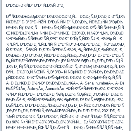
Ð³Ð¾Ð»Ð¾ÑÐ° Ð²Ðº Ñ„Ð¾Ñ‚ÐºÐ¸
ÐŸÑ€Ð¾Ð±Ð»ÐµÐ¼Ð° Ð¼Ð½Ð¾Ð³Ð¸Ñ… Ð¾Ð¿Ñ‚Ð¸Ð¼Ð¸Ð·Ð°Ñ‚Ð¾
Ñ€Ð¾Ð² Ð·Ð°ÐºÐ»ÑŽÑ‡Ð°ÐµÑ‚ÑÑ Ð² Ñ‚Ð¾Ð¼, ÑÐ¾Ð±ÑÑ‚Ð²ÐµÐ½
Ð½Ð¾ Ñƒ Ð½Ð¸Ñ… Ð½Ðµ ÑÐ¸ÑÑ‚ÐµÐ¼Ð½Ð¾ Ð²Ñ‹ÑÑ‚Ñ€Ð¾Ð¸Ñ‚Ñ
Œ Ñ€Ð°Ð±Ð¾Ñ‚Ñƒ ÑÑÑ‹Ð»Ð°ÑÑÑŒ. ÐžÐ½Ð¸ Ñ‚Ñ€Ð°Ñ‚ÑÑ‚ Ð½ÐµÐ
¼Ð°Ð»Ñ‹Ðµ ÑÑ€ÐµÐ´ÑÑ‚Ð²Ð° Ð½Ð° Ð°ÑƒÑ‚Ñ€Ð¸Ñ‡ Ð¸ Ð½Ðµ Ñ…Ð
¾Ñ‚ÑÑ‚ Ð²Ð¾Ð·Ð¸Ñ‚ÑŒÑÑ Ñ ÐºÐ°Ñ‚Ð°Ð»Ð¾Ð³Ð°Ð¼Ð¸, ÑÐ°Ð±Ð¼Ð¸
Ñ‚Ð°Ð¼Ð¸, ÑÐ¾Ñ†Ð¸Ð°Ð»ÑŒÐ½Ñ‹Ð¼Ð¸ Ð¿Ñ€Ð¾Ñ„Ð¸Ð»ÑÐ¼Ð¸ Ð¸
Ð¾Ð±Ð»Ð¸ÐºÐ°Ð¼Ð¸ Ñ€Ð°Ð·Ð¼ÐµÑ‰ÐµÐ½Ð¸Ð¹.Ð’ Ð¿Ð°Ð¿ÐºÐµ Ñ
Ð¿Ñ€Ð¾Ð³Ñ€Ð°Ð¼Ð¼ÐºÐ¾Ð¹ (Ð² Ñ‚Ð¾Ð¹ Ð¶Ðµ Ð¿Ð°Ð¿ÐºÐµ Ñ‡Ñ
‚Ð¾ Ð¸ ÑƒÑÑ‚Ð°Ð½Ð¾Ð²Ð¾Ñ‡Ð½Ñ‹Ð¹ Ñ„Ð°Ð¹Ð») Ð¼Ð¾Ð¶ÐµÑ‚ Ð½
Ð°Ñ…Ð¾Ð´Ð¸Ñ‚ÑŒÑÑ Ñ„Ð°Ð¹Ð» Ñ ÑÐµÑ€Ð¸Ð¹Ð½Ñ‹Ð¼ Ð½Ð¾Ð¼Ð
µÑ€Ð¾Ð¼. Ð§Ð°Ñ‰Ðµ Ð²ÑÐµÐ³Ð¾ Ð¾Ð½ Ð¸Ð¼ÐµÐ½ÑƒÐµÑ‚ÑÑ
Â«Ð¡ÐµÑ€Ð¸Ð¹Ð½Ñ‹Ð¹ Ð½Ð¾Ð¼ÐµÑ€Â», Â«Serial numberÂ», Â«Ðš
Ð»ÑŽÑ‡Â», Â«keyÂ», Â«crackÂ». ÐžÑ‚ÐºÑ€Ñ‹Ð²Ð°ÐµÐ¼ Ð´Ð°Ð½Ð
½Ñ‹Ð¹ Ñ„Ð°Ð¹Ð», ÐºÐ¾Ð¿Ð¸Ñ€ÑƒÐµÐ¼ ÑÐµÑ€Ð¸Ð¹Ð½Ñ‹Ð¹ Ð½Ð¾
Ð¼ÐµÑ€ Ð¸ Ð²ÑÑ‚Ð°Ð²Ð»ÑÐµÐ¼ ÐµÐ³Ð¾ Ð² Ð½ÑƒÐ¶Ð½Ð¾Ðµ Ð¼
ÐµÑÑ‚Ð¾. Ð Ð°Ð·Ð¼ÐµÑ‰ÐµÐ½Ð¸Ðµ Ð¸ Ð¿Ñ€Ð¾Ð³Ð¾Ð½ ÑÐ°Ð¹Ñ
‚Ð¾Ð² Ð¿Ð¾ Ð°ÐºÑ‚ÑƒÐ°Ð»ÑŒÐ½Ñ‹Ð¼ Ð±Ð°Ð·Ð°Ð¼ 2021ÐÐ¸ Ð
´Ð»Ñ ÐºÐ¾Ð³Ð¾ Ñ‚Ð°Ð¹Ð½Ð°, Ñ‡Ñ‚Ð¾ Ð² Ð½Ð°ÑˆÐµÐ¹ ÑÑ‚Ñ€Ð°Ð½
Ðµ 90% ÑƒÑÑ‚Ð°Ð½Ð¾Ð²Ð»ÐµÐ½Ð½Ñ‹Ñ… Ð¿Ñ€Ð¾Ð³Ñ€Ð°Ð¼Ð¼
Ð½Ð° ÐºÐ¾Ð¼Ð¿ÑŒÑŽÑ‚ÐµÑ€Ð°Ñ… Ð½Ðµ ÑÐ²Ð»ÑÑŽÑ‚ÑÑ Ð»Ð¸