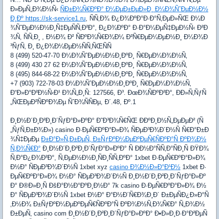
Ð»ÐµÑ„Ð¾Ð½Ñ‹
ÑÐ±Ð¾Ñ€ÐºÐ° Ð¼ÐµÐ±ÐµÐ»Ð¸ Ð¼Ð¾ÑˆÐµÐ½Ð½
Ð¸Ðº https://sk-service1.ru
, ÑÑ‚Ð¾ Ð¿Ð¾ÐºÐ°Ð·Ð°Ñ‚ÐµÐ»ÑŒ Ð¼Ð
¾ÑˆÐµÐ½Ð½Ð¸Ñ‡ÐµÑÑ‚Ð²Ð°, Ð¿Ð¾ÐºÐ° Ð·Ð°Ð¼ÐµÑ‡ÐµÐ½Ñ‹ Ð²Ð
¾Ñ‚ ÑÑ‚Ð¸ , Ð½Ð¾ Ð² ÑÐºÐ¾Ñ€Ð¾Ð¼ Ð²Ñ€ÐµÐ¼ÐµÐ½Ð¸ Ð¼Ð¾Ð
³ÑƒÑ‚ Ð¸ Ð¿Ð¾Ð¼ÐµÐ½ÑÑ‚ÑŒÑÑ
8 (499) 520-47-70 Ð¼Ð¾ÑˆÐµÐ½Ð½Ð¸ÐºÐ¸ Ñ€ÐµÐ¼Ð¾Ð½Ñ‚
8 (499) 430 27 62 Ð¼Ð¾ÑˆÐµÐ½Ð½Ð¸ÐºÐ¸ Ñ€ÐµÐ¼Ð¾Ð½Ñ‚
8 (495) 844-68-22 Ð¼Ð¾ÑˆÐµÐ½Ð½Ð¸ÐºÐ¸ Ñ€ÐµÐ¼Ð¾Ð½Ñ‚
+7 (903) 722-78-03 Ð¼Ð¾ÑˆÐµÐ½Ð½Ð¸ÐºÐ¸ Ñ€ÐµÐ¼Ð¾Ð½Ñ‚
Ð“Ð»Ð°Ð²Ð½Ñ‹Ð¹ Ð¾Ñ„Ð¸Ñ: 127566, Ð³. ÐœÐ¾ÑÐºÐ²Ð°, ÐÐ»Ñ‚ÑƒÑ
„ÑŒÐµÐ²ÑÐºÐ¾Ðµ ÑˆÐ¾ÑÑÐµ, Ð´.48, Ðº.1
Ð¸Ð½Ð´Ð¸Ð²Ð¸Ð´ÑƒÐ°Ð»ÐºÐ° Ð˜Ð³Ð¾Ñ€ÑŒ ÐÐºÐ¸Ð½Ñ„ÐµÐµÐ² (Ñ
„ÑƒÑ‚Ð±Ð¾Ð») casino Ð·ÐµÑ€ÐºÐ°Ð»Ð¾ ÑÐµÐ³Ð¾Ð´Ð½Ñ Ñ€Ð°Ð±Ð
¾Ñ‡ÐµÐµ
Ð±Ð°Ð»Ñ‚Ð±ÐµÑ‚ Ð±ÑƒÐºÐ¼ÐµÐºÐµÑ€ÑÐºÐ°Ñ ÐºÐ¾Ð½
Ñ‚Ð¾Ñ€Ð°
Ð¸Ð½Ð´Ð¸Ð²Ð¸Ð´ÑƒÐ°Ð»ÐºÐ° Ñ ÐÐ½Ð°ÑÑ‚Ð°ÑÐ¸Ñ ÐŸÐ¾
Ñ‚Ð°Ð¿Ð¾Ð²Ð°, Ñ‚ÐµÐ½Ð½Ð¸ÑÐ¸ÑÑ‚ÐºÐ° 1xbet Ð·ÐµÑ€ÐºÐ°Ð»Ð¾
Ð½Ð° ÑÐµÐ³Ð¾Ð´Ð½Ñ 1xbet xyz
casino Ð¾Ð½Ð»Ð°Ð¹Ð½
1xbet Ð·
ÐµÑ€ÐºÐ°Ð»Ð¾ Ð½Ð° ÑÐµÐ³Ð¾Ð´Ð½Ñ Ð¸Ð½Ð´Ð¸Ð²Ð¸Ð´ÑƒÐ°Ð»Ðº
Ð° Ð®Ð»Ð¸Ñ ÐšÐ°Ð½Ð°ÐºÐ¸Ð½Ð° 7k casino Ð·ÐµÑ€ÐºÐ°Ð»Ð¾ Ð½
Ð° ÑÐµÐ³Ð¾Ð´Ð½Ñ 1xbet Ð½Ð° Ð°Ð½Ð´Ñ€Ð¾Ð¸Ð´ Ð±ÐµÑÐ¿Ð»Ð°Ñ
‚Ð½Ð¾ Ð±ÑƒÐºÐ¼ÐµÐºÐµÑ€ÑÐºÐ°Ñ ÐºÐ¾Ð½Ñ‚Ð¾Ñ€Ð° Ñ„Ð¾Ð½
Ð±ÐµÑ‚ casino com Ð¸Ð½Ð´Ð¸Ð²Ð¸Ð´ÑƒÐ°Ð»ÐºÐ° Ð•Ð»Ð¸Ð·Ð°Ð²ÐµÑ