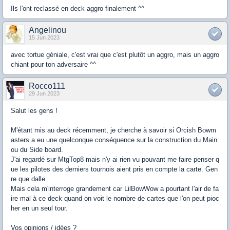
Ils l'ont reclassé en deck aggro finalement ^^
Angelinou
15 Jun 2023
avec tortue géniale, c'est vrai que c'est plutôt un aggro, mais un aggro
chiant pour ton adversaire ^^
Rocco111
29 Jun 2023
Salut les gens !
M'étant mis au deck récemment, je cherche à savoir si Orcish Bowm
asters a eu une quelconque conséquence sur la construction du Main
ou du Side board.
J'ai regardé sur MtgTop8 mais n'y ai rien vu pouvant me faire penser q
ue les pilotes des derniers tournois aient pris en compte la carte. Gen
re que dalle.
Mais cela m'interroge grandement car LilBowWow a pourtant l'air de fa
ire mal à ce deck quand on voit le nombre de cartes que l'on peut pioc
her en un seul tour.
Vos opinions / idées ?