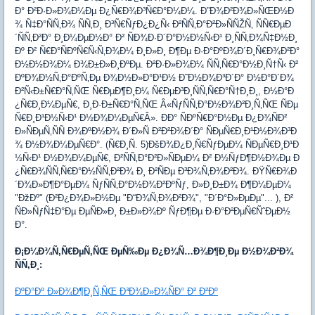
Ð° Ð²Ð·Ð»Ð¾Ð¼Ðµ Ð¿Ñ€Ð¾Ð³Ñ€Ð°Ð¼Ð¼. Ð”Ð¾Ð²Ð¾Ð»ÑŒÐ½Ð
¾ Ñ‡Ð°ÑÑ‚Ð¾ ÑÑ‚Ð¸ Ð³Ñ€ÑƒÐ¿Ð¿Ñ‹ Ð²ÑÑ‚Ð°Ð²Ð»ÑÑŽÑ‚ ÑÑ€ÐµÐ
´ÑÑ‚Ð²Ð° Ð¸Ð¼ÐµÐ½Ð° Ð² ÑÐ¾Ð·Ð´Ð°Ð½Ð½Ñ‹Ð¹ Ð¸ÑÑ‚Ð¾Ñ‡Ð½Ð¸
Ðº Ð² Ñ€Ð°ÑÐºÑ€Ñ‹Ñ‚Ð¾Ð¼ Ð¸Ð»Ð¸ Ð¶Ðµ Ð·Ð°ÐºÐ¾Ð´Ð¸Ñ€Ð¾Ð²Ð°
Ð½Ð½Ð¾Ð¼ Ð¾Ð±Ð»Ð¸ÐºÐµ. Ð²Ð·Ð»Ð¾Ð¼ ÑÑ‚Ñ€Ð°Ð½Ð¸Ñ†Ñ‹ Ð²
ÐºÐ¾Ð½Ñ‚Ð°ÐºÑ‚Ðµ Ð¾Ð½Ð»Ð°Ð¹Ð½ Ð˜Ð½Ð¾Ð³Ð´Ð° Ð½Ð°Ð´Ð¾
Ð²Ñ‹Ð±Ñ€Ð°Ñ‚ÑŒ Ñ€ÐµÐ¶Ð¸Ð¼ Ñ€ÐµÐ³Ð¸ÑÑ‚Ñ€Ð°Ñ†Ð¸Ð¸, Ð½Ð°Ð
¿Ñ€Ð¸Ð¼ÐµÑ€, Ð¸Ð·Ð±Ñ€Ð°Ñ‚ÑŒ Â«ÑƒÑÑ‚Ð°Ð½Ð¾Ð²Ð¸Ñ‚ÑŒ ÑÐµ
Ñ€Ð¸Ð¹Ð½Ñ‹Ð¹ Ð½Ð¾Ð¼ÐµÑ€Â». ÐÐ° ÑÐºÑ€Ð°Ð½Ðµ Ð¿Ð¾ÑÐ²
Ð»ÑÐµÑ‚ÑÑ Ð¾ÐºÐ½Ð¾ Ð´Ð»Ñ Ð²Ð²Ð¾Ð´Ð° ÑÐµÑ€Ð¸Ð¹Ð½Ð¾Ð³Ð
¾ Ð½Ð¾Ð¼ÐµÑ€Ð°. (Ñ€Ð¸Ñ. 5)ÐšÐ¾Ð¿Ð¸Ñ€ÑƒÐµÐ¼ ÑÐµÑ€Ð¸Ð¹Ð
½Ñ‹Ð¹ Ð½Ð¾Ð¼ÐµÑ€, Ð²ÑÑ‚Ð°Ð²Ð»ÑÐµÐ¼ Ð² Ð½ÑƒÐ¶Ð½Ð¾Ðµ Ð
¿Ñ€Ð¾ÑÑ‚Ñ€Ð°Ð½ÑÑ‚Ð²Ð¾ Ð¸ Ð²ÑÐµ Ð³Ð¾Ñ‚Ð¾Ð²Ð¾. ÐŸÑ€Ð¾Ð
´Ð¾Ð»Ð¶Ð°ÐµÐ¼ ÑƒÑÑ‚Ð°Ð½Ð¾Ð²ÐºÑƒ, Ð»Ð¸Ð±Ð¾ Ð¶Ð¼ÐµÐ¼
"ÐžÐº" (Ð²Ð¿Ð¾Ð»Ð½Ðµ "Ð“Ð¾Ñ‚Ð¾Ð²Ð¾", "Ð´Ð°Ð»ÐµÐµ"... ), Ð²
ÑÐ»ÑƒÑ‡Ð°Ðµ ÐµÑÐ»Ð¸ Ð±Ð»Ð¾Ðº ÑƒÐ¶Ðµ Ð·Ð°Ð²ÐµÑ€ÑˆÐµÐ½
Ð°.
Ð¡Ð¼Ð¾Ñ‚Ñ€ÐµÑ‚ÑŒ ÐµÑ‰Ðµ Ð¿Ð¾Ñ…Ð¾Ð¶Ð¸Ðµ Ð½Ð¾Ð²Ð¾
ÑÑ‚Ð¸:
ÐºÐ°Ðº Ð»Ð¾Ð¶Ð¸Ñ‚ÑŒ Ð³Ð¾Ð»Ð¾ÑÐ° Ð² Ð²Ðº