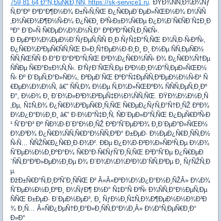
759 81 64 Ð°Ñ„ÐµÑ€Ð¸ÑÑ‚ https://sk-service1.ru
. ÐŸÐ¾ÑÑ‚Ð¾Ð¼Ñƒ
Ñ‚Ð°Ðº Ð²Ð°Ð¶Ð½Ð¾ Ð±Ñ‹Ñ‚ÑŒ Ð¿Ñ€ÐµÐ´ÐµÐ»ÑŒÐ½Ð¾ Ð¾ÑÑ
‚Ð¾Ñ€Ð¾Ð¶Ð½Ñ‹Ð¼ Ð¿Ñ€Ð¸ Ð²Ñ‹Ð±Ð¾Ñ€Ðµ Ð¿Ð¾Ð´Ñ€ÑÐ´Ñ‡Ð¸Ð
ºÐ° Ð´Ð»Ñ Ñ€ÐµÐ¼Ð¾Ð½Ñ‚Ð° ÐºÐ²Ð°Ñ€Ñ‚Ð¸Ñ€Ñ‹.
Ð ÐµÐºÐ¾Ð¼ÐµÐ½Ð´ÑƒÐµÑ‚ÑÑ Ð¸Ð·ÑƒÑ‡Ð°Ñ‚ÑŒ Ð¾Ñ‚Ð·Ñ‹Ð²Ñ‹,
Ð¿Ñ€Ð¾Ð²ÐµÑ€ÑÑ‚ÑŒ Ð»Ð¸Ñ†ÐµÐ½Ð·Ð¸Ð¸ Ð¸ Ð½Ðµ ÑÑ‚ÐµÑÐ½
ÑÑ‚ÑŒÑÑ Ð·Ð°Ð´Ð°Ð²Ð°Ñ‚ÑŒ Ð²Ð¾Ð¿Ñ€Ð¾ÑÑ‹ Ð¾ Ð¿Ñ€Ð¾Ñ†Ðµ
ÑÑÐµ Ñ€Ð°Ð±Ð¾Ñ‚Ñ‹. Ð‘ÑƒÐ´ÑŒÑ‚Ðµ Ð²Ð½Ð¸Ð¼Ð°Ñ‚ÐµÐ»ÑŒÐ½
Ñ‹ Ðº Ð´ÐµÑ‚Ð°Ð»ÑÐ¼, Ð²ÐµÐ´ÑŒ ÐºÐ°Ñ‡ÐµÑÑ‚Ð²ÐµÐ½Ð½Ñ‹Ð¹ Ñ
€ÐµÐ¼Ð¾Ð½Ñ‚ â€” ÑÑ‚Ð¾ Ð½Ðµ Ñ‚Ð¾Ð»ÑŒÐºÐ¾ ÑÑÑ‚ÐµÑ‚Ð¸Ðº
Ð°, Ð½Ð¾ Ð¸ Ð´Ð¾Ð»Ð³Ð¾Ð²ÐµÑ‡Ð½Ð¾ÑÑ‚ÑŒ. ÐŸÐ¾Ð¼Ð½Ð¸Ñ
‚Ðµ, Ñ‡Ñ‚Ð¾ Ð¿Ñ€Ð¾Ð²ÐµÑ€Ð¸Ñ‚ÑŒ Ñ€ÐµÐ¿ÑƒÑ‚Ð°Ñ†Ð¸ÑŽ ÐºÐ¾
Ð¼Ð¿Ð°Ð½Ð¸Ð¸ â€” Ð·Ð½Ð°Ñ‡Ð¸Ñ‚ ÑÐ´ÐµÐ»Ð°Ñ‚ÑŒ Ð¿ÐµÑ€Ð²Ñ‹Ð
¹ ÑˆÐ°Ð³ Ðº ÑÐ¾Ð·Ð´Ð°Ð½Ð¸ÑŽ Ð²Ð°ÑˆÐµÐ³Ð¾ Ð¸Ð´ÐµÐ°Ð»ÑŒÐ½
Ð¾Ð³Ð¾ Ð¿Ñ€Ð¾ÑÑ‚Ñ€Ð°Ð½ÑÑ‚Ð²Ð° Ð±ÐµÐ· Ð½ÐµÐ¿Ñ€Ð¸ÑÑ‚Ð½
Ñ‹Ñ… ÑÑŽÑ€Ð¿Ñ€Ð¸Ð·Ð¾Ð². ÐÐµ Ð¿Ð¾Ð·Ð²Ð¾Ð»ÑÐ¹Ñ‚Ðµ Ð¼Ð¾
ÑˆÐµÐ½Ð½Ð¸ÐºÐ°Ð¼ Ñ€Ð°Ð·Ñ€ÑƒÑˆÐ¸Ñ‚ÑŒ Ð²Ð°ÑˆÐµ Ð¿Ñ€ÐµÐ
´ÑÑ‚Ð°Ð²Ð»ÐµÐ½Ð¸Ðµ Ð¾ Ð´Ð¾Ð¼Ð¾Ð²Ð¾Ð´ÑÑ‚Ð²Ðµ Ð¸ ÑƒÑŽÑ‚Ð
µ.
ÐžÐ±Ñ€Ð°Ñ‚Ð¸Ð²ÑˆÐ¸ÑÑŒ Ð² Â«Â«ÐºÐ¾Ð¼Ð¿Ð°Ð½Ð¸ÑŽÂ» Ð¼Ð¾
ÑˆÐµÐ½Ð½Ð¸ÐºÐ¸ Ð¼ÑƒÐ¶ Ð½Ð° Ñ‡Ð°Ñ Ð²Ñ‹ Ð¾ÑÑ‚Ð°Ð½ÐµÑ‚Ðµ
ÑÑŒ Ð±ÐµÐ· Ð´ÐµÐ½ÐµÐ³, Ð¸ ÑƒÐ½Ð¸Ñ‡Ñ‚Ð¾Ð¶ÐµÐ½Ð½Ð¾Ð³Ð
¾ Ð¸Ñ… Â«ÑÐ¿ÐµÑ†Ð¸Ð°Ð»Ð¸ÑÑ‚Ð°Ð¼Ð¸Â» Ð¼Ð°Ñ‚ÐµÑ€Ð¸Ð°
Ð»Ð°