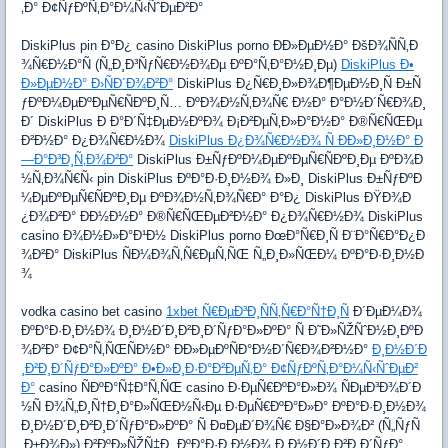
‚Ð° Ð¢ÑƒÐºÑ‚Ð°Ð¼Ñ‹ÑˆÐµÐ²Ð°
DiskiPlus pin Ð°Ð¿ casino DiskiPlus porno ÐÐ»ÐµÐ½Ð° ÐšÐ¾ÑÑ‚Ð
¾Ñ€Ð½Ð°Ñ (Ñ„Ð¸Ð³ÑƒÑ€Ð½Ð¾Ðµ ÐºÐ°Ñ‚Ð°Ð½Ð¸Ðµ)
DiskiPlus Ð•
Ð»ÐµÐ½Ð° Ð›ÑÐ´Ð¾Ð²Ð°
DiskiPlus Ð¿Ñ€Ð¸Ð»Ð¾Ð¶ÐµÐ½Ð¸Ñ Ð±Ñ
ƒÐºÐ¼ÐµÐºÐµÑ€ÑÐºÐ¸Ñ… ÐºÐ¾Ð½Ñ‚Ð¾Ñ€ Ð½Ð° Ð°Ð½Ð´Ñ€Ð¾Ð¸
Ð´ DiskiPlus Ð Ð°Ð´Ñ‡ÐµÐ½ÐºÐ¾ Ð¡Ð²ÐµÑ‚Ð»Ð°Ð½Ð° Ð®Ñ€ÑŒÐµ
Ð²Ð½Ð° Ð¿Ð¾Ñ€Ð½Ð¾
DiskiPlus Ð¿Ð¾Ñ€Ð½Ð¾ Ñ ÐÐ»Ð¸Ð½Ð° Ð
—Ð°Ð³Ð¸Ñ‚Ð¾Ð²Ð°
DiskiPlus Ð±ÑƒÐºÐ¼ÐµÐºÐµÑ€ÑÐºÐ¸Ðµ ÐºÐ¾Ð
½Ñ‚Ð¾Ñ€Ñ‹ pin DiskiPlus ÐºÐ°Ð·Ð¸Ð½Ð¾ Ð»Ð¸ DiskiPlus Ð±ÑƒÐºÐ
¼ÐµÐºÐµÑ€ÑÐºÐ¸Ðµ ÐºÐ¾Ð½Ñ‚Ð¾Ñ€Ð° Ð°Ð¿ DiskiPlus ÐŸÐ¾Ð
¿Ð¾Ð²Ð° ÐÐ½Ð½Ð° Ð®Ñ€ÑŒÐµÐ²Ð½Ð° Ð¿Ð¾Ñ€Ð½Ð¾ DiskiPlus
casino Ð¾Ð½Ð»Ð°Ð¹Ð½ DiskiPlus porno ÐœÐ°Ñ€Ð¸Ñ Ð¨Ð°Ñ€Ð°Ð¿Ð
¾Ð²Ð° DiskiPlus ÑÐ¼Ð¾Ñ‚Ñ€ÐµÑ‚ÑŒ Ñ„Ð¸Ð»ÑŒÐ¼ ÐºÐ°Ð·Ð¸Ð½Ð
¾
vodka casino bet casino
1xbet Ñ€ÐµÐ³Ð¸ÑÑ‚Ñ€Ð°Ñ†Ð¸Ñ
Ð´ÐµÐ¼Ð¾
ÐºÐ°Ð·Ð¸Ð½Ð¾ Ð¸Ð½Ð´Ð¸Ð²Ð¸Ð´ÑƒÐ°Ð»ÐºÐ° Ñ Ð˜Ð»ÑŽÑˆÐ½Ð¸ÐºÐ
¾Ð²Ð° Ð¢Ð°Ñ‚ÑŒÑÐ½Ð° ÐÐ»ÐµÐºÑÐ°Ð½Ð´Ñ€Ð¾Ð²Ð½Ð°
Ð¸Ð½Ð´Ð
¸Ð²Ð¸Ð´ÑƒÐ°Ð»ÐºÐ° Ð•Ð»Ð¸Ð·Ð°Ð²ÐµÑ‚Ð° Ð¢ÑƒÐºÑ‚Ð°Ð¼Ñ‹ÑˆÐµÐ²
Ð°
casino ÑÐºÐ°Ñ‡Ð°Ñ‚ÑŒ casino Ð·ÐµÑ€ÐºÐ°Ð»Ð¾ ÑÐµÐ³Ð¾Ð´Ð
½Ñ Ð¾Ñ„Ð¸Ñ†Ð¸Ð°Ð»ÑŒÐ½Ñ‹Ðµ Ð·ÐµÑ€ÐºÐ°Ð»Ð° ÐºÐ°Ð·Ð¸Ð½Ð¾
Ð¸Ð½Ð´Ð¸Ð²Ð¸Ð´ÑƒÐ°Ð»ÐºÐ° Ñ Ð¤ÐµÐ´Ð¾Ñ€ Ð§Ð°Ð»Ð¾Ð² (Ñ„ÑƒÑ
‚Ð±Ð¾Ð») Ð²ÐºÐ»ÑŽÑ‡Ð¸ ÐºÐ°Ð·Ð¸Ð½Ð¾ Ð¸Ð½Ð´Ð¸Ð²Ð¸Ð´ÑƒÐ°