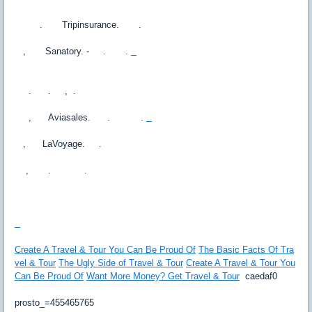
. Tripinsurance. .
, Sanatory. - . .
. . , .
, Aviasales. . .
, LaVoyage. .
, . .
Create A Travel & Tour You Can Be Proud Of
The Basic Facts Of Tra
vel & Tour
The Ugly Side of Travel & Tour
Create A Travel & Tour You
Can Be Proud Of
Want More Money? Get Travel & Tour
caedaf0
prosto_=455465765