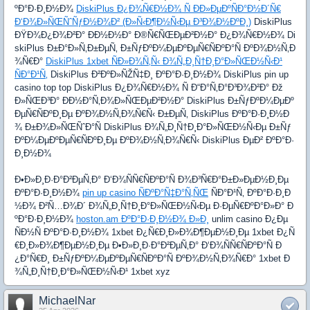
ºÐ°Ð·Ð¸Ð½Ð¾
DiskiPlus Ð¿Ð¾Ñ€Ð½Ð¾ Ñ ÐÐ»ÐµÐºÑÐ°Ð½Ð´Ñ€
Ð‘Ð¾Ð»ÑŒÑˆÑƒÐ½Ð¾Ð² (Ð»Ñ‹Ð¶Ð½Ñ‹Ðµ Ð³Ð¾Ð½ÐºÐ¸)
DiskiPlus
ÐŸÐ¾Ð¿Ð¾Ð²Ð° ÐÐ½Ð½Ð° Ð®Ñ€ÑŒÐµÐ²Ð½Ð° Ð¿Ð¾Ñ€Ð½Ð¾ Di
skiPlus Ð±Ð°Ð»Ñ‚Ð±ÐµÑ‚ Ð±ÑƒÐºÐ¼ÐµÐºÐµÑ€ÑÐºÐ°Ñ ÐºÐ¾Ð½Ñ‚Ð
¾Ñ€Ð°
DiskiPlus 1xbet ÑÐ»Ð¾Ñ‚Ñ‹ Ð¾Ñ„Ð¸Ñ†Ð¸Ð°Ð»ÑŒÐ½Ñ‹Ð¹
ÑÐ°Ð¹Ñ‚
DiskiPlus Ð²ÐºÐ»ÑŽÑ‡Ð¸ ÐºÐ°Ð·Ð¸Ð½Ð¾ DiskiPlus pin up
casino top top DiskiPlus Ð¿Ð¾Ñ€Ð½Ð¾ Ñ Ð“Ð°Ñ‚Ð°Ð³Ð¾Ð²Ð° Ðž
Ð»ÑŒÐ³Ð° ÐÐ½Ð°Ñ‚Ð¾Ð»ÑŒÐµÐ²Ð½Ð° DiskiPlus Ð±ÑƒÐºÐ¼ÐµÐº
ÐµÑ€ÑÐºÐ¸Ðµ ÐºÐ¾Ð½Ñ‚Ð¾Ñ€Ñ‹ Ð±ÐµÑ‚ DiskiPlus ÐºÐ°Ð·Ð¸Ð½Ð
¾ Ð±Ð¾Ð»ÑŒÑˆÐ°Ñ DiskiPlus Ð¾Ñ„Ð¸Ñ†Ð¸Ð°Ð»ÑŒÐ½Ñ‹Ðµ Ð±Ñƒ
ÐºÐ¼ÐµÐºÐµÑ€ÑÐºÐ¸Ðµ ÐºÐ¾Ð½Ñ‚Ð¾Ñ€Ñ‹ DiskiPlus ÐµÐ² ÐºÐ°Ð·
Ð¸Ð½Ð¾
Ð•Ð»Ð¸Ð·Ð°Ð²ÐµÑ‚Ð° Ð‘Ð¾ÑÑ€ÑÐºÐ°Ñ Ð¾Ð³Ñ€Ð°Ð±Ð»ÐµÐ½Ð¸Ðµ
ÐºÐ°Ð·Ð¸Ð½Ð¾
pin up casino ÑÐºÐ°Ñ‡Ð°Ñ‚ÑŒ
ÑÐ°Ð¹Ñ‚ ÐºÐ°Ð·Ð¸Ð
½Ð¾ Ð²Ñ…Ð¾Ð´ Ð¾Ñ„Ð¸Ñ†Ð¸Ð°Ð»ÑŒÐ½Ñ‹Ðµ Ð·ÐµÑ€ÐºÐ°Ð»Ð° Ð
ºÐ°Ð·Ð¸Ð½Ð¾
hoston.am ÐºÐ°Ð·Ð¸Ð½Ð¾ Ð»Ð¸
unlim casino Ð¿Ðµ
ÑÐ½Ñ ÐºÐ°Ð·Ð¸Ð½Ð¾ 1xbet Ð¿Ñ€Ð¸Ð»Ð¾Ð¶ÐµÐ½Ð¸Ðµ 1xbet Ð¿Ñ
€Ð¸Ð»Ð¾Ð¶ÐµÐ½Ð¸Ðµ Ð•Ð»Ð¸Ð·Ð°Ð²ÐµÑ‚Ð° Ð‘Ð¾ÑÑ€ÑÐºÐ°Ñ Ð
¿Ð°Ñ€Ð¸ Ð±ÑƒÐºÐ¼ÐµÐºÐµÑ€ÑÐºÐ°Ñ ÐºÐ¾Ð½Ñ‚Ð¾Ñ€Ð° 1xbet Ð
¾Ñ„Ð¸Ñ†Ð¸Ð°Ð»ÑŒÐ½Ñ‹Ð¹ 1xbet xyz
MichaelNar