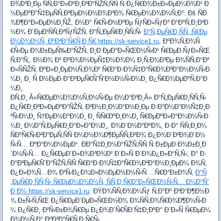
Ð¾Ð³Ð¸Ðµ ÑÑ‚Ð°Ð»ÐºÐ¸Ð²Ð°ÑŽÑ‚ÑÑ Ñ Ð¿Ñ€Ð¾Ð±Ð»ÐµÐ¼Ð¾Ð¹ Ð
½ÐµÐºÐ°Ñ‡ÐµÑÑ‚Ð²ÐµÐ½Ð½Ð¾Ð³Ð¾ Ñ€ÐµÐ¼Ð¾Ð½Ñ‚Ð°. Ðš ÑÐ
¾Ð¶Ð°Ð»ÐµÐ½Ð¸ÑŽ, Ð½Ð° Ñ€Ñ‹Ð½ÐºÐµ ÑƒÑÐ»ÑƒÐ³ Ð°ÐºÑ‚Ð¸Ð²Ð
½Ð¾ Ð´ÐµÐ¹ÑÑ‚Ð²ÑƒÑŽÑ‚ Ð°Ñ„ÐµÑ€Ð¸ÑÑ‚Ñ‹
Ð°Ñ„ÐµÑ€Ð¸ÑÑ‚ Ñ€Ðµ
Ð¼Ð¾Ð½Ñ‚ ÐºÐ²Ð°Ñ€Ñ‚Ð¸Ñ€ https://sk-service1.ru
, ÐºÐ¾Ñ‚Ð¾Ñ
€Ñ‹Ðµ Ð¾Ð±ÐµÑ‰Ð°ÑŽÑ‚ Ð¸Ð´ÐµÐ°Ð»ÑŒÐ½Ñ‹Ð¹ Ñ€ÐµÐ·ÑƒÐ»ÑŒ
Ñ‚Ð°Ñ‚, Ð½Ð¾ Ð² ÐºÐ¾Ð½ÐµÑ‡Ð½Ð¾Ð¼ Ð¸Ñ‚Ð¾Ð³Ðµ Ð¾ÑÑ‚Ð°Ð²
Ð»ÑÑŽÑ‚ ÐºÐ»Ð¸ÐµÐ½Ñ‚Ð¾Ð² Ñ€Ð°Ð·Ð¾Ñ‡Ð°Ñ€Ð¾Ð²Ð°Ð½Ð½Ñ‹Ð
¼Ð¸ Ð¸ Ñ Ð½ÐµÐ·Ð°Ð²ÐµÑ€ÑˆÑ‘Ð½Ð½Ñ‹Ð¼Ð¸ Ð¿Ñ€Ð¾ÐµÐºÑ‚Ð°Ð
¼Ð¸.
Ð­Ñ‚Ð¸ Â«Ñ€ÐµÐ¼Ð¾Ð½Ñ‚Ð½Ñ‹Ðµ Ð¼Ð°Ð³Ð¸Â» Ð°Ñ„ÐµÑ€Ð¸ÑÑ‚Ñ‹
Ð¿Ñ€Ð¸Ð²Ð»ÐµÐºÐ°ÑŽÑ‚ Ð²Ð½Ð¸Ð¼Ð°Ð½Ð¸Ðµ Ð·Ð°Ð¼Ð°Ð½Ñ‡Ð¸Ð
²Ñ‹Ð¼Ð¸ Ñ†ÐµÐ½Ð°Ð¼Ð¸ Ð¸ ÑÑ€ÐºÐ¸Ð¼Ð¸ Ñ€ÐµÐºÐ»Ð°Ð¼Ð½Ñ‹Ð
¼Ð¸ Ð¼Ð°Ñ‚ÐµÑ€Ð¸Ð°Ð»Ð°Ð¼Ð¸, Ð¾Ð´Ð½Ð°ÐºÐ¾, Ð·Ð° ÑÑ‚Ð¸Ð¼
ÑÐºÑ€Ñ‹Ð²Ð°ÐµÑ‚ÑÑ Ð¼Ð½Ð¾Ð¶ÐµÑÑ‚Ð²Ð¾ Ð¿Ð¾Ð´Ð²Ð¾Ð´Ð½
Ñ‹Ñ… ÐºÐ°Ð¼Ð½ÐµÐ¹. ÐÐ°Ñ‡Ð¸Ð½Ð°ÑŽÑ‚ÑÑ Ñ Ð±ÐµÐ·Ð¾Ð±Ð¸Ð
´Ð½Ñ‹Ñ… Ð¿Ñ€ÐµÐ´Ð»Ð¾Ð³Ð¾Ð² Ð´Ð»Ñ Ð´Ð¾Ð¿Ð»Ð°Ñ‚Ñ‹, Ð° Ð·
Ð°Ð²ÐµÑ€ÑˆÐ°ÑŽÑ‚ÑÑ Ñ€Ð°Ð·Ð¾Ñ‡Ð°Ñ€Ð¾Ð²Ð°Ð½Ð¸ÐµÐ¼ Ð¾Ñ‚
Ð¿Ð»Ð¾Ñ…Ð¾ Ð²Ñ‹Ð¿Ð¾Ð»Ð½ÐµÐ½Ð½Ñ‹Ñ… Ñ€Ð°Ð±Ð¾Ñ‚
Ð°Ñ
„ÐµÑ€Ð¸ÑÑ‚Ñ‹ Ñ€ÐµÐ¼Ð¾Ð½Ñ‚ ÑÑ‚Ð¸Ñ€Ð°Ð»ÑŒÐ½Ñ‹Ñ… Ð¼Ð°Ñˆ
Ð¸Ð½ https://sk-service1.ru
. ÐŸÐ¾ÑÑ‚Ð¾Ð¼Ñƒ Ñ‚Ð°Ðº Ð²Ð°Ð¶Ð½Ð
¾ Ð±Ñ‹Ñ‚ÑŒ Ð¿Ñ€ÐµÐ´ÐµÐ»ÑŒÐ½Ð¾ Ð¾ÑÑ‚Ð¾Ñ€Ð¾Ð¶Ð½Ñ‹Ð
¼ Ð¿Ñ€Ð¸ Ð²Ñ‹Ð±Ð¾Ñ€Ðµ Ð¿Ð¾Ð´Ñ€ÑÐ´Ñ‡Ð¸ÐºÐ° Ð´Ð»Ñ Ñ€ÐµÐ¼
Ð¾Ð½Ñ‚Ð° ÐºÐ²Ð°Ñ€Ñ‚Ð¸Ñ€Ñ‹.