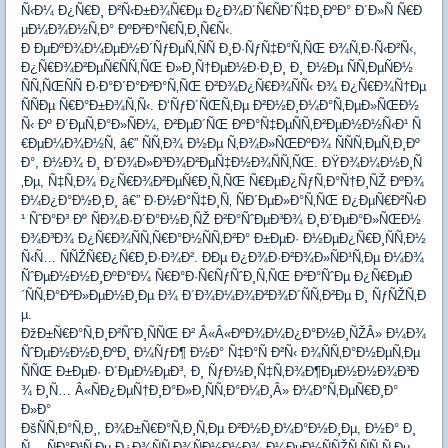
Ñ‹Ð¼ Ð¿Ñ€Ð¸ Ð²Ñ‹Ð±Ð¾Ñ€Ðµ Ð¿Ð¾Ð´Ñ€ÑÐ´Ñ‡Ð¸ÐºÐ° Ð´Ð»Ñ Ñ€Ð
µÐ¼Ð¾Ð½Ñ‚Ð° ÐºÐ²Ð°Ñ€Ñ‚Ð¸Ñ€Ñ‹.
Ð ÐµÐºÐ¾Ð¼ÐµÐ½Ð´ÑƒÐµÑ‚ÑÑ Ð¸Ð·ÑƒÑ‡Ð°Ñ‚ÑŒ Ð¾Ñ‚Ð·Ñ‹Ð²Ñ‹,
Ð¿Ñ€Ð¾Ð²ÐµÑ€ÑÑ‚ÑŒ Ð»Ð¸Ñ†ÐµÐ½Ð·Ð¸Ð¸ Ð¸ Ð½Ðµ ÑÑ‚ÐµÑÐ½
ÑÑ‚ÑŒÑÑ Ð·Ð°Ð´Ð°Ð²Ð°Ñ‚ÑŒ Ð²Ð¾Ð¿Ñ€Ð¾ÑÑ‹ Ð¾ Ð¿Ñ€Ð¾Ñ†Ðµ
ÑÑÐµ Ñ€Ð°Ð±Ð¾Ñ‚Ñ‹. Ð‘ÑƒÐ´ÑŒÑ‚Ðµ Ð²Ð½Ð¸Ð¼Ð°Ñ‚ÐµÐ»ÑŒÐ½
Ñ‹ Ðº Ð´ÐµÑ‚Ð°Ð»ÑÐ¼, Ð²ÐµÐ´ÑŒ ÐºÐ°Ñ‡ÐµÑÑ‚Ð²ÐµÐ½Ð½Ñ‹Ð¹ Ñ
€ÐµÐ¼Ð¾Ð½Ñ‚ â€” ÑÑ‚Ð¾ Ð½Ðµ Ñ‚Ð¾Ð»ÑŒÐºÐ¾ ÑÑÑ‚ÐµÑ‚Ð¸Ðº
Ð°, Ð½Ð¾ Ð¸ Ð´Ð¾Ð»Ð³Ð¾Ð²ÐµÑ‡Ð½Ð¾ÑÑ‚ÑŒ. ÐŸÐ¾Ð¼Ð½Ð¸Ñ
‚Ðµ, Ñ‡Ñ‚Ð¾ Ð¿Ñ€Ð¾Ð²ÐµÑ€Ð¸Ñ‚ÑŒ Ñ€ÐµÐ¿ÑƒÑ‚Ð°Ñ†Ð¸ÑŽ ÐºÐ¾
Ð¼Ð¿Ð°Ð½Ð¸Ð¸ â€” Ð·Ð½Ð°Ñ‡Ð¸Ñ‚ ÑÐ´ÐµÐ»Ð°Ñ‚ÑŒ Ð¿ÐµÑ€Ð²Ñ‹Ð
¹ ÑˆÐ°Ð³ Ðº ÑÐ¾Ð·Ð´Ð°Ð½Ð¸ÑŽ Ð²Ð°ÑˆÐµÐ³Ð¾ Ð¸Ð´ÐµÐ°Ð»ÑŒÐ½
Ð¾Ð³Ð¾ Ð¿Ñ€Ð¾ÑÑ‚Ñ€Ð°Ð½ÑÑ‚Ð²Ð° Ð±ÐµÐ· Ð½ÐµÐ¿Ñ€Ð¸ÑÑ‚Ð½
Ñ‹Ñ… ÑÑŽÑ€Ð¿Ñ€Ð¸Ð·Ð¾Ð². ÐÐµ Ð¿Ð¾Ð·Ð²Ð¾Ð»ÑÐ¹Ñ‚Ðµ Ð¼Ð¾
ÑˆÐµÐ½Ð½Ð¸ÐºÐ°Ð¼ Ñ€Ð°Ð·Ñ€ÑƒÑˆÐ¸Ñ‚ÑŒ Ð²Ð°ÑˆÐµ Ð¿Ñ€ÐµÐ
´ÑÑ‚Ð°Ð²Ð»ÐµÐ½Ð¸Ðµ Ð¾ Ð´Ð¾Ð¼Ð¾Ð²Ð¾Ð´ÑÑ‚Ð²Ðµ Ð¸ ÑƒÑŽÑ‚Ð
µ.
ÐžÐ±Ñ€Ð°Ñ‚Ð¸Ð²ÑˆÐ¸ÑÑŒ Ð² Â«Â«ÐºÐ¾Ð¼Ð¿Ð°Ð½Ð¸ÑŽÂ» Ð¼Ð¾
ÑˆÐµÐ½Ð½Ð¸ÐºÐ¸ Ð¼ÑƒÐ¶ Ð½Ð° Ñ‡Ð°Ñ Ð²Ñ‹ Ð¾ÑÑ‚Ð°Ð½ÐµÑ‚Ðµ
ÑÑŒ Ð±ÐµÐ· Ð´ÐµÐ½ÐµÐ³, Ð¸ ÑƒÐ½Ð¸Ñ‡Ñ‚Ð¾Ð¶ÐµÐ½Ð½Ð¾Ð³Ð
¾ Ð¸Ñ… Â«ÑÐ¿ÐµÑ†Ð¸Ð°Ð»Ð¸ÑÑ‚Ð°Ð¼Ð¸Â» Ð¼Ð°Ñ‚ÐµÑ€Ð¸Ð°
Ð»Ð°
ÐšÑÑ‚Ð°Ñ‚Ð¸, Ð¾Ð±Ñ€Ð°Ñ‚Ð¸Ñ‚Ðµ Ð²Ð½Ð¸Ð¼Ð°Ð½Ð¸Ðµ, Ð½Ð° Ð¸
Ñ… ÑÐ°Ð¹Ñ‚Ðµ Ð¿Ð¾ÑÑ‚Ð¾ÑÐ½Ð½Ð¾ Ð¼ÐµÐ½ÑÑŽÑ‚ÑÑ Ñ‚Ðµ