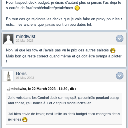
Pour l'aspect deck budget, je dirais d'autant plus si jamais t'as déjà te
s carrés de fow/tomb/chalice/petale/mox
En tout cas ça rejoindra les decks que je vais faire en proxy pour les t
ests... les anciens que j'avais sont un peu datés lol.
mindtwist
22 Mar 2023
Non j'ai que les fow et j'avais pas vu le prix des autres saletés
Mais bon ça reste correct quand même et ça doit être sympa à piloter
!
Bens
01 May 2023
mindtwist, le 22 March 2023 - 11:30 , dit :
Je le vois dans les Control deck sur mtgtop8, ça contrôle pourtant pas gr
and chose, ça Chalice à 1 et 2 et puis mode inch'allah.
J'ai bien envie de tester, c'est limite un deck budget et ca changera des v
ieilleries