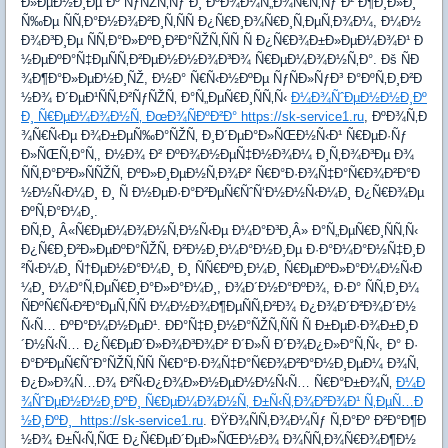
Ð»ÐµÐ½Ð¸Ðµ Ðº ÑƒÑŽÑ‚Ñƒ Ð¸ ÐºÐ¾Ð¼Ñ„Ð¾Ñ€Ñ‚Ñƒ Ð² Ð¶Ð¸Ð»Ð¸
Ñ‰Ðµ ÑÑ‚Ð°Ð½Ð¾Ð²Ð¸Ñ‚ÑÑ Ð¿Ñ€Ð¸Ð¾Ñ€Ð¸Ñ‚ÐµÑ‚Ð¾Ð¼, Ð¼Ð½
Ð¾Ð³Ð¸Ðµ ÑÑ‚Ð°Ð»ÐºÐ¸Ð²Ð°ÑŽÑ‚ÑÑ Ñ Ð¿Ñ€Ð¾Ð±Ð»ÐµÐ¼Ð¾Ð¹ Ð
½ÐµÐºÐ°Ñ‡ÐµÑÑ‚Ð²ÐµÐ½Ð½Ð¾Ð³Ð¾ Ñ€ÐµÐ¼Ð¾Ð½Ñ‚Ð°. Ðš ÑÐ
¾Ð¶Ð°Ð»ÐµÐ½Ð¸ÑŽ, Ð½Ð° Ñ€Ñ‹Ð½ÐºÐµ ÑƒÑÐ»ÑƒÐ³ Ð°ÐºÑ‚Ð¸Ð²Ð
½Ð¾ Ð´ÐµÐ¹ÑÑ‚Ð²ÑƒÑŽÑ‚ Ð°Ñ„ÐµÑ€Ð¸ÑÑ‚Ñ‹
Ð¼Ð¾ÑˆÐµÐ½Ð½Ð¸Ðº
Ð¸ Ñ€ÐµÐ¼Ð¾Ð½Ñ‚ ÐœÐ¾ÑÐºÐ²Ð° https://sk-service1.ru
, ÐºÐ¾Ñ‚Ð
¾Ñ€Ñ‹Ðµ Ð¾Ð±ÐµÑ‰Ð°ÑŽÑ‚ Ð¸Ð´ÐµÐ°Ð»ÑŒÐ½Ñ‹Ð¹ Ñ€ÐµÐ·Ñƒ
Ð»ÑŒÑ‚Ð°Ñ‚, Ð½Ð¾ Ð² ÐºÐ¾Ð½ÐµÑ‡Ð½Ð¾Ð¼ Ð¸Ñ‚Ð¾Ð³Ðµ Ð¾
ÑÑ‚Ð°Ð²Ð»ÑÑŽÑ‚ ÐºÐ»Ð¸ÐµÐ½Ñ‚Ð¾Ð² Ñ€Ð°Ð·Ð¾Ñ‡Ð°Ñ€Ð¾Ð²Ð°Ð
½Ð½Ñ‹Ð¼Ð¸ Ð¸ Ñ Ð½ÐµÐ·Ð°Ð²ÐµÑ€ÑˆÑ‘Ð½Ð½Ñ‹Ð¼Ð¸ Ð¿Ñ€Ð¾Ðµ
ÐºÑ‚Ð°Ð¼Ð¸.
Ð­Ñ‚Ð¸ Â«Ñ€ÐµÐ¼Ð¾Ð½Ñ‚Ð½Ñ‹Ðµ Ð¼Ð°Ð³Ð¸Â» Ð°Ñ„ÐµÑ€Ð¸ÑÑ‚Ñ‹
Ð¿Ñ€Ð¸Ð²Ð»ÐµÐºÐ°ÑŽÑ‚ Ð²Ð½Ð¸Ð¼Ð°Ð½Ð¸Ðµ Ð·Ð°Ð¼Ð°Ð½Ñ‡Ð¸Ð
²Ñ‹Ð¼Ð¸ Ñ†ÐµÐ½Ð°Ð¼Ð¸ Ð¸ ÑÑ€ÐºÐ¸Ð¼Ð¸ Ñ€ÐµÐºÐ»Ð°Ð¼Ð½Ñ‹Ð
¼Ð¸ Ð¼Ð°Ñ‚ÐµÑ€Ð¸Ð°Ð»Ð°Ð¼Ð¸, Ð¾Ð´Ð½Ð°ÐºÐ¾, Ð·Ð° ÑÑ‚Ð¸Ð¼
ÑÐºÑ€Ñ‹Ð²Ð°ÐµÑ‚ÑÑ Ð¼Ð½Ð¾Ð¶ÐµÑÑ‚Ð²Ð¾ Ð¿Ð¾Ð´Ð²Ð¾Ð´Ð½
Ñ‹Ñ… ÐºÐ°Ð¼Ð½ÐµÐ¹. ÐÐ°Ñ‡Ð¸Ð½Ð°ÑŽÑ‚ÑÑ Ñ Ð±ÐµÐ·Ð¾Ð±Ð¸Ð
´Ð½Ñ‹Ñ… Ð¿Ñ€ÐµÐ´Ð»Ð¾Ð³Ð¾Ð² Ð´Ð»Ñ Ð´Ð¾Ð¿Ð»Ð°Ñ‚Ñ‹, Ð° Ð·
Ð°Ð²ÐµÑ€ÑˆÐ°ÑŽÑ‚ÑÑ Ñ€Ð°Ð·Ð¾Ñ‡Ð°Ñ€Ð¾Ð²Ð°Ð½Ð¸ÐµÐ¼ Ð¾Ñ‚
Ð¿Ð»Ð¾Ñ…Ð¾ Ð²Ñ‹Ð¿Ð¾Ð»Ð½ÐµÐ½Ð½Ñ‹Ñ… Ñ€Ð°Ð±Ð¾Ñ‚
Ð¼Ð
¾ÑˆÐµÐ½Ð½Ð¸ÐºÐ¸ Ñ€ÐµÐ¼Ð¾Ð½Ñ‚ Ð±Ñ‹Ñ‚Ð¾Ð²Ð¾Ð¹ Ñ‚ÐµÑ…Ð
½Ð¸ÐºÐ¸ https://sk-service1.ru
. ÐŸÐ¾ÑÑ‚Ð¾Ð¼Ñƒ Ñ‚Ð°Ðº Ð²Ð°Ð¶Ð
½Ð¾ Ð±Ñ‹Ñ‚ÑŒ Ð¿Ñ€ÐµÐ´ÐµÐ»ÑŒÐ½Ð¾ Ð¾ÑÑ‚Ð¾Ñ€Ð¾Ð¶Ð½