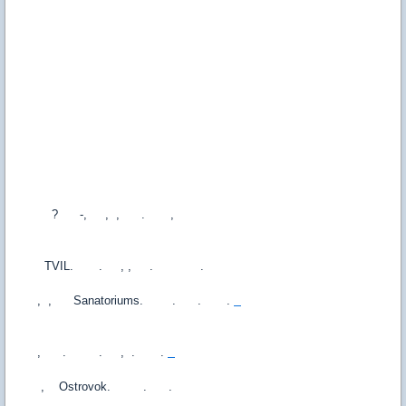
? -, , , . ,
TVIL. . , , . .
, , Sanatoriums. . . .
, . . , . .
, Ostrovok. . .