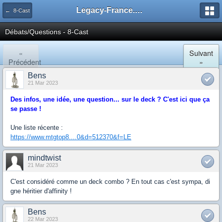
Legacy-France.org - Forum
← 8-Cast
Débats/Questions - 8-Cast
«
Suivant
Précédent
»
Bens
21 Mar 2023
Des infos, une idée, une question... sur le deck ? C'est ici que ça
se passe !
Une liste récente :
https://www.mtgtop8....0&d=512370&f=LE
mindtwist
21 Mar 2023
C'est considéré comme un deck combo ? En tout cas c'est sympa, di
gne héritier d'affinity !
Bens
22 Mar 2023