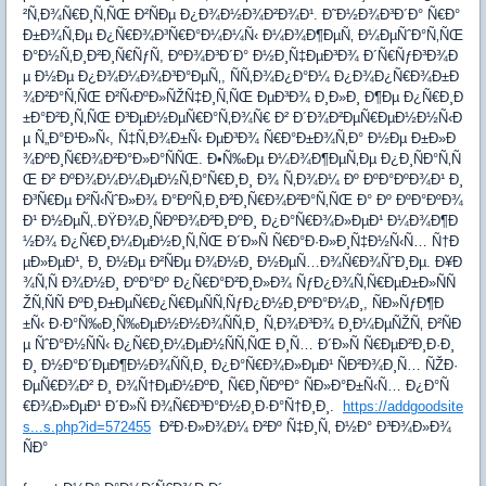
²Ñ‚Ð¾Ñ€Ð¸Ñ‚ÑŒ Ð²ÑÐµ Ð¿Ð¾Ð½Ð¾Ð²Ð¾Ð¹. Ð˜Ð½Ð¾Ð³Ð´Ð° Ñ€Ð°
Ð±Ð¾Ñ‚Ðµ Ð¿Ñ€Ð¾Ð³Ñ€Ð°Ð¼Ð¼Ñ‹ Ð¼Ð¾Ð¶ÐµÑ‚ Ð¼ÐµÑˆÐ°Ñ‚ÑŒ
Ð°Ð½Ñ‚Ð¸Ð²Ð¸Ñ€ÑƒÑ, ÐºÐ¾Ð³Ð´Ð° Ð½Ð¸Ñ‡ÐµÐ³Ð¾ Ð´Ñ€ÑƒÐ³Ð¾Ð
µ Ð½Ðµ Ð¿Ð¾Ð¼Ð¾Ð³Ð°ÐµÑ‚, ÑÑ‚Ð¾Ð¿Ð°Ð¼ Ð¿Ð¾Ð¿Ñ€Ð¾Ð±Ð
¾Ð²Ð°Ñ‚ÑŒ Ð²Ñ‹ÐºÐ»ÑŽÑ‡Ð¸Ñ‚ÑŒ ÐµÐ³Ð¾ Ð¸Ð»Ð¸ Ð¶Ðµ Ð¿Ñ€Ð¸Ð
±Ð°Ð²Ð¸Ñ‚ÑŒ Ð³ÐµÐ½ÐµÑ€Ð°Ñ‚Ð¾Ñ€ Ð² Ð´Ð¾Ð²ÐµÑ€ÐµÐ½Ð½Ñ‹Ð
µ Ñ„Ð°Ð¹Ð»Ñ‹, Ñ‡Ñ‚Ð¾Ð±Ñ‹ ÐµÐ³Ð¾ Ñ€Ð°Ð±Ð¾Ñ‚Ð° Ð½Ðµ Ð±Ð»Ð
¾ÐºÐ¸Ñ€Ð¾Ð²Ð°Ð»Ð°ÑÑŒ. Ð•Ñ‰Ðµ Ð¼Ð¾Ð¶ÐµÑ‚Ðµ Ð¿Ð¸ÑÐ°Ñ‚Ñ
Œ Ð² ÐºÐ¾Ð¼Ð¼ÐµÐ½Ñ‚Ð°Ñ€Ð¸Ð¸ Ð¾ Ñ‚Ð¾Ð¼ Ðº ÐºÐ°ÐºÐ¾Ð¹ Ð¸
Ð³Ñ€Ðµ Ð²Ñ‹ÑˆÐ»Ð¾ Ð°ÐºÑ‚Ð¸Ð²Ð¸Ñ€Ð¾Ð²Ð°Ñ‚ÑŒ Ð° Ðº ÐºÐ°ÐºÐ¾
Ð¹ Ð½ÐµÑ‚.ÐŸÐ¾Ð¸ÑÐºÐ¾Ð²Ð¸ÐºÐ¸ Ð¿Ð°Ñ€Ð¾Ð»ÐµÐ¹ Ð¼Ð¾Ð¶Ð
½Ð¾ Ð¿Ñ€Ð¸Ð¼ÐµÐ½Ð¸Ñ‚ÑŒ Ð´Ð»Ñ Ñ€Ð°Ð·Ð»Ð¸Ñ‡Ð½Ñ‹Ñ… Ñ†Ð
µÐ»ÐµÐ¹, Ð¸ Ð½Ðµ Ð²ÑÐµ Ð¾Ð½Ð¸ Ð½ÐµÑ…Ð¾Ñ€Ð¾ÑˆÐ¸Ðµ. Ð¥Ð
¾Ñ‚Ñ Ð¾Ð½Ð¸ ÐºÐ°Ðº Ð¿Ñ€Ð°Ð²Ð¸Ð»Ð¾ ÑƒÐ¿Ð¾Ñ‚Ñ€ÐµÐ±Ð»ÑÑ
ŽÑ‚ÑÑ ÐºÐ¸Ð±ÐµÑ€Ð¿Ñ€ÐµÑÑ‚ÑƒÐ¿Ð½Ð¸ÐºÐ°Ð¼Ð¸, ÑÐ»ÑƒÐ¶Ð
±Ñ‹ Ð·Ð°Ñ‰Ð¸Ñ‰ÐµÐ½Ð½Ð¾ÑÑ‚Ð¸ Ñ‚Ð¾Ð³Ð¾ Ð¸Ð¼ÐµÑŽÑ‚ Ð²ÑÐ
µ ÑˆÐ°Ð½ÑÑ‹ Ð¿Ñ€Ð¸Ð¼ÐµÐ½ÑÑ‚ÑŒ Ð¸Ñ… Ð´Ð»Ñ Ñ€ÐµÐ²Ð¸Ð·Ð¸
Ð¸ Ð½Ð°Ð´ÐµÐ¶Ð½Ð¾ÑÑ‚Ð¸ Ð¿Ð°Ñ€Ð¾Ð»ÐµÐ¹ ÑÐ²Ð¾Ð¸Ñ… ÑŽÐ·
ÐµÑ€Ð¾Ð² Ð¸ Ð¾Ñ†ÐµÐ½ÐºÐ¸ Ñ€Ð¸ÑÐºÐ° ÑÐ»Ð°Ð±Ñ‹Ñ… Ð¿Ð°Ñ
€Ð¾Ð»ÐµÐ¹ Ð´Ð»Ñ Ð¾Ñ€Ð³Ð°Ð½Ð¸Ð·Ð°Ñ†Ð¸Ð¸.
https://addgoodsite
s...s.php?id=572455
Ð²Ð·Ð»Ð¾Ð¼ Ð²Ðº Ñ‡Ð¸Ñ‚ Ð½Ð° Ð³Ð¾Ð»Ð¾
ÑÐ°