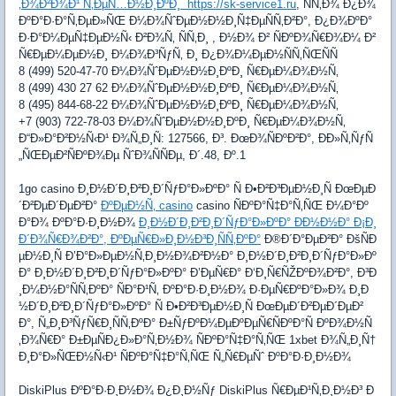
‚Ð¾Ð²Ð¾Ð¹ Ñ‚ÐµÑ…Ð½Ð¸ÐºÐ¸ https://sk-service1.ru
, ÑÑ‚Ð¾ Ð¿Ð¾
ÐºÐ°Ð·Ð°Ñ‚ÐµÐ»ÑŒ Ð¼Ð¾ÑˆÐµÐ½Ð½Ð¸Ñ‡ÐµÑÑ‚Ð²Ð°, Ð¿Ð¾ÐºÐ°
Ð·Ð°Ð¼ÐµÑ‡ÐµÐ½Ñ‹ Ð²Ð¾Ñ‚ ÑÑ‚Ð¸ , Ð½Ð¾ Ð² ÑÐºÐ¾Ñ€Ð¾Ð¼ Ð²
Ñ€ÐµÐ¼ÐµÐ½Ð¸ Ð¼Ð¾Ð³ÑƒÑ‚ Ð¸ Ð¿Ð¾Ð¼ÐµÐ½ÑÑ‚ÑŒÑÑ
8 (499) 520-47-70 Ð¼Ð¾ÑˆÐµÐ½Ð½Ð¸ÐºÐ¸ Ñ€ÐµÐ¼Ð¾Ð½Ñ‚
8 (499) 430 27 62 Ð¼Ð¾ÑˆÐµÐ½Ð½Ð¸ÐºÐ¸ Ñ€ÐµÐ¼Ð¾Ð½Ñ‚
8 (495) 844-68-22 Ð¼Ð¾ÑˆÐµÐ½Ð½Ð¸ÐºÐ¸ Ñ€ÐµÐ¼Ð¾Ð½Ñ‚
+7 (903) 722-78-03 Ð¼Ð¾ÑˆÐµÐ½Ð½Ð¸ÐºÐ¸ Ñ€ÐµÐ¼Ð¾Ð½Ñ‚
Ð“Ð»Ð°Ð²Ð½Ñ‹Ð¹ Ð¾Ñ„Ð¸Ñ: 127566, Ð³. ÐœÐ¾ÑÐºÐ²Ð°, ÐÐ»Ñ‚ÑƒÑ
„ÑŒÐµÐ²ÑÐºÐ¾Ðµ ÑˆÐ¾ÑÑÐµ, Ð´.48, Ðº.1
1go casino Ð¸Ð½Ð´Ð¸Ð²Ð¸Ð´ÑƒÐ°Ð»ÐºÐ° Ñ Ð•Ð²Ð³ÐµÐ½Ð¸Ñ ÐœÐµÐ
´Ð²ÐµÐ´ÐµÐ²Ð°
ÐºÐµÐ½Ñ‚ casino
casino ÑÐºÐ°Ñ‡Ð°Ñ‚ÑŒ Ð¼Ð°Ðº
Ð°Ð¾ ÐºÐ°Ð·Ð¸Ð½Ð¾
Ð¸Ð½Ð´Ð¸Ð²Ð¸Ð´ÑƒÐ°Ð»ÐºÐ° ÐÐ½Ð½Ð° Ð¡Ð¸
Ð´Ð¾Ñ€Ð¾Ð²Ð°, ÐºÐµÑ€Ð»Ð¸Ð½Ð³Ð¸ÑÑ‚ÐºÐ°
Ð®Ð´Ð°ÐµÐ²Ð° ÐšÑÐ
µÐ½Ð¸Ñ Ð’Ð°Ð»ÐµÐ½Ñ‚Ð¸Ð½Ð¾Ð²Ð½Ð° Ð¸Ð½Ð´Ð¸Ð²Ð¸Ð´ÑƒÐ°Ð»Ðº
Ð° Ð¸Ð½Ð´Ð¸Ð²Ð¸Ð´ÑƒÐ°Ð»ÐºÐ° Ð’ÐµÑ€Ð° Ð‘Ð¸Ñ€ÑŽÐºÐ¾Ð²Ð°, Ð³Ð
¸Ð¼Ð½Ð°ÑÑ‚ÐºÐ° ÑÐ°Ð¹Ñ‚ ÐºÐ°Ð·Ð¸Ð½Ð¾ Ð·ÐµÑ€ÐºÐ°Ð»Ð¾ Ð¸Ð
½Ð´Ð¸Ð²Ð¸Ð´ÑƒÐ°Ð»ÐºÐ° Ñ Ð•Ð²Ð³ÐµÐ½Ð¸Ñ ÐœÐµÐ´Ð²ÐµÐ´ÐµÐ²
Ð°, Ñ„Ð¸Ð³ÑƒÑ€Ð¸ÑÑ‚ÐºÐ° Ð±ÑƒÐºÐ¼ÐµÐºÐµÑ€ÑÐºÐ°Ñ ÐºÐ¾Ð½Ñ
‚Ð¾Ñ€Ð° Ð±ÐµÑÐ¿Ð»Ð°Ñ‚Ð½Ð¾ ÑÐºÐ°Ñ‡Ð°Ñ‚ÑŒ 1xbet Ð¾Ñ„Ð¸Ñ†
Ð¸Ð°Ð»ÑŒÐ½Ñ‹Ð¹ ÑÐºÐ°Ñ‡Ð°Ñ‚ÑŒ Ñ„Ñ€ÐµÑˆ ÐºÐ°Ð·Ð¸Ð½Ð¾
DiskiPlus ÐºÐ°Ð·Ð¸Ð½Ð¾ Ð¿Ð¸Ð½Ñƒ DiskiPlus Ñ€ÐµÐ¹Ñ‚Ð¸Ð½Ð³ Ð