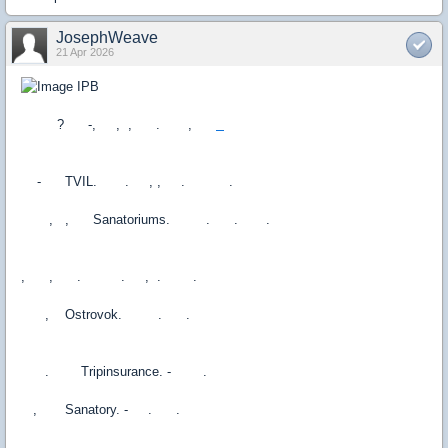
JosephWeave
21 Apr 2026
? -, , , . ,
- TVIL. . , , . .
, , Sanatoriums. . . .
, , . . , . .
, Ostrovok. . .
. Tripinsurance. - .
, Sanatory. - . .