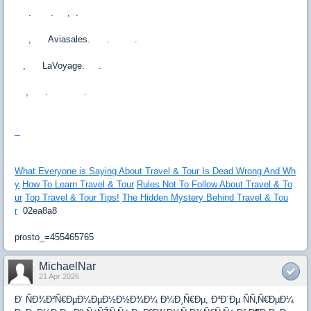
. . , .
, Aviasales. . .
, LaVoyage. .
, . .
What Everyone is Saying About Travel & Tour Is Dead Wrong And Wh
y
How To Learn Travel & Tour
Rules Not To Follow About Travel & To
ur
Top Travel & Tour Tips!
The Hidden Mystery Behind Travel & Tou
r
02ea8a8
prosto_=455465765
MichaelNar
21 Apr 2026
Ð’ ÑÐ¾Ð²Ñ€ÐµÐ¼ÐµÐ½Ð½Ð¾Ð¼ Ð¼Ð¸Ñ€Ðµ, Ð³Ð´Ðµ ÑÑ‚Ñ€ÐµÐ¼