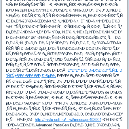
½Ñ‹ Ð² ÑÐ»ÑƒÑ‡Ð°ÑÑ… Ð¸ Ð½Ð°Ð¿Ñ€Ð¸Ð¼ÐµÑ€ Ð²Ð¸Ð´Ð¸Ð¼Ñ‹
(Ð°Ð´Ñ€ÐµÑ Ð¿Ð¾Ñ‡Ñ‚Ð¾Ð²Ð¾Ð³Ð¾ ÑÑ‰Ð¸ÐºÐ°, Ð½Ð°Ð¿Ñ€Ð¸Ð
¼ÐµÑ€), Ð¾ÑÑ‚Ð°ÐµÑ‚ÑÑ Ñ‚Ð¾Ð»ÑŒÐºÐ¾ Ð¿Ð¾Ð´Ð¾Ð±Ñ€Ð°Ñ‚Ñ
Œ Ð¿Ð°Ñ€Ð¾Ð»ÑŒÐ½ÑƒÑŽ Ñ„Ñ€Ð°Ð·Ñƒ. Ð˜ ÑÐ»ÑƒÑ‡Ð°Ðµ Ð¾Ð
½Ð° "ÑÑ‚Ð°Ð½Ð´Ð°Ñ€Ñ‚Ð½Ð°Ñ", Ð²Ñ€Ð¾Ð´Ðµ Ñ‚Ð¾Ð¹, Ñ‡Ñ‚Ð¾ Ñƒ
Ð¿Ð¾Ð¼ÑÐ½ÑƒÑ‚Ð° Ð²Ñ‹ÑˆÐµ, Ñ‚Ð¾ ÑƒÑÐ¿ÐµÑˆÐ½Ð¾ÑÑ‚ÑŒ Ð²
Ð·Ð»Ð¾Ð¼Ð° â€” Ð²Ð¾Ð¿Ñ€Ð¾Ñ Ð½ÐµÑÐºÐ¾Ð»ÑŒÐºÐ¸Ñ… Ð¼
Ð¸Ð½ÑƒÑ‚ (Ð»Ð¸Ð±Ð¾ Ñ‡Ð°ÑÐ¾Ð²). Ð­Ñ‚Ð¸Ð¼ Ð¸ Ð¿Ð¾Ð»ÑŒÐ·Ñƒ
ÑŽÑ‚ÑÑ Ð·Ð»Ð¾Ð´ÐµÐ¸.Ð”Ð»Ñ Ð¼Ð¾Ð»Ð¾Ð´Ð¾Ð³Ð¾ ÑÐ°Ð¹Ñ‚Ð°
ÑÑ‚Ð°Ñ‚ÐµÐ¹Ð½Ñ‹Ð¹ Ð¿Ñ€Ð¾Ð³Ð¾Ð½ Ð½Ðµ Ð½ÑƒÐ¶ÐµÐ½ (Ñ€Ð°
Ð·Ð²Ðµ Ñ‡Ñ‚Ð¾ Ð¾Ð´Ð½Ñƒ Ð¶Ð¸Ñ€Ð½ÑƒÑŽ ÑÑÑ‹Ð»ÐºÑƒ Ð¿Ñ€Ð¸
ÐºÑƒÐ¿Ð¸Ñ‚ÑŒ Ð´Ð»Ñ Ñ€Ð°Ð·Ð³Ð¾Ð½Ð°), â€“ Ð´Ð»Ñ Ð½ÐµÐ³Ð¾
Ð´Ð¾ÑÑ‚Ð°Ñ‚Ð¾Ñ‡Ð½Ð¾ Ð¿Ð¾Â
ÐºÐ°Ðº Ð²Ð·Ð»Ð¾Ð¼Ð°Ñ‚ÑŒ Ð
´Ñ€ÑƒÐ³Ð° Ð²Ðº Ð²Ð¸Ð´ÐµÐ¾
ÐºÐ°Ðº Ð¿Ð¾Ð»ÑŒÐ·Ð¾Ð²Ð°Ñ‚ÑŒ
ÑÑ cheat ÐœÑ‹ Ð½Ð°ÑƒÑ‡Ð¸Ð¼ Ð²Ð°Ñ, ÐºÐ°Ðº Ð·Ð°ÑÑ‚Ð°Ð²Ð¸Ñ‚Ñ
Œ Ð½Ð°Ñˆ Ð³ÐµÐ½ÐµÑ€Ð°Ñ‚Ð¾Ñ€ Ð´Ð°Ð²Ð°Ñ‚ÑŒ Ð´Ð»Ñ Ð¸ÑÑ‚Ð¾
Ñ‡Ð½Ð¸Ðº Ð´Ð»Ñ Ð²Ð·Ð»Ð¾Ð¼Ð° Ð¸Ð½ÑÑ‚Ð°Ð³Ñ€Ð°Ð¼ de Ð¾Ð½
Ð»Ð°Ð¹Ð½-Ñ„Ð¾Ñ€Ð¼Ð°, Ð±ÐµÐ· Ð¿Ñ€Ð¾Ð³Ñ€Ð°Ð¼Ð¼Ñ‹ Ð¸ Ð±Ð
µÐ· Ð¾Ð¿Ñ€Ð¾ÑÐ° Ñ‚Ð°Ðº Ñ‡Ñ‚Ð¾ Ð¿Ñ€Ð¾Ð´Ð¾ÑÑ‚Ð°Ð²Ð»ÑÐµÑ
‚ÑÑ Ð¿Ð¾Ð»ÑƒÑ‡Ð¸Ñ‚ÑŒ Ð´Ð¾ÑÑ‚ÑƒÐ¿ Ðº Ð»Ð¸Ñ‡Ð½Ñ‹Ð¼ Ð´Ð°
Ð½Ð½Ñ‹Ð¼, Ð½Ð° Ð¿Ñ€Ð¾Ñ‚ÑÐ¶ÐµÐ½Ð¸Ð¸ Ð½ÐµÑÐºÐ¾Ð»ÑŒÐº
Ð¸Ñ… Ð¼Ð¸Ð½.
http://msfo-soft.ru/...w#message493904
Ð˜Ð·Ð½Ð°Ñ
‡Ð°Ð»ÑŒÐ½Ð¾ Advanced PassGen Ð¿Ð¾Ð·Ð¸Ñ†Ð¸Ð¾Ð½Ð¸Ñ€Ñƒ