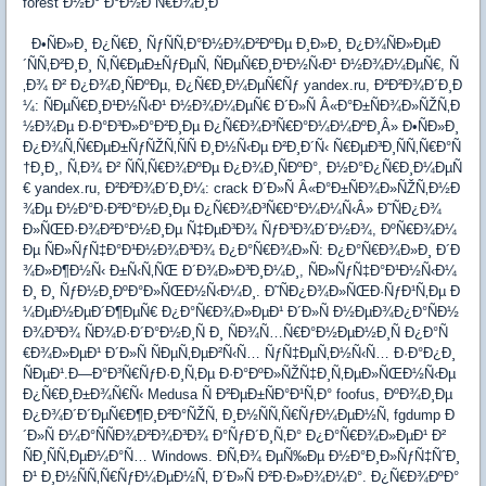
forest Ð½Ð° Ð°Ð½Ð´Ñ€Ð¾Ð¸Ð´
Ð•ÑÐ»Ð¸ Ð¿Ñ€Ð¸ ÑƒÑÑ‚Ð°Ð½Ð¾Ð²ÐºÐµ Ð¸Ð»Ð¸ Ð¿Ð¾ÑÐ»ÐµÐ
´ÑÑ‚Ð²Ð¸Ð¸ Ñ‚Ñ€ÐµÐ±ÑƒÐµÑ‚ ÑÐµÑ€Ð¸Ð¹Ð½Ñ‹Ð¹ Ð½Ð¾Ð¼ÐµÑ€, Ñ
‚Ð¾ Ð² Ð¿Ð¾Ð¸ÑÐºÐµ, Ð¿Ñ€Ð¸Ð¼ÐµÑ€Ñƒ yandex.ru, Ð²Ð²Ð¾Ð´Ð¸Ð
¼: ÑÐµÑ€Ð¸Ð¹Ð½Ñ‹Ð¹ Ð½Ð¾Ð¼ÐµÑ€ Ð´Ð»Ñ Â«Ð°Ð±ÑÐ¾Ð»ÑŽÑ‚Ð
½Ð¾Ðµ Ð·Ð°Ð³Ð»Ð°Ð²Ð¸Ðµ Ð¿Ñ€Ð¾Ð³Ñ€Ð°Ð¼Ð¼ÐºÐ¸Â» Ð•ÑÐ»Ð¸
Ð¿Ð¾Ñ‚Ñ€ÐµÐ±ÑƒÑŽÑ‚ÑÑ Ð¸Ð½Ñ‹Ðµ Ð²Ð¸Ð´Ñ‹ Ñ€ÐµÐ³Ð¸ÑÑ‚Ñ€Ð°Ñ
†Ð¸Ð¸, Ñ‚Ð¾ Ð² ÑÑ‚Ñ€Ð¾ÐºÐµ Ð¿Ð¾Ð¸ÑÐºÐ°, Ð½Ð°Ð¿Ñ€Ð¸Ð¼ÐµÑ
€ yandex.ru, Ð²Ð²Ð¾Ð´Ð¸Ð¼: crack Ð´Ð»Ñ Â«Ð°Ð±ÑÐ¾Ð»ÑŽÑ‚Ð½Ð
¾Ðµ Ð½Ð°Ð·Ð²Ð°Ð½Ð¸Ðµ Ð¿Ñ€Ð¾Ð³Ñ€Ð°Ð¼Ð¼Ñ‹Â» Ð˜ÑÐ¿Ð¾
Ð»ÑŒÐ·Ð¾Ð²Ð°Ð½Ð¸Ðµ Ñ‡ÐµÐ³Ð¾ ÑƒÐ³Ð¾Ð´Ð½Ð¾, ÐºÑ€Ð¾Ð¼
Ðµ ÑÐ»ÑƒÑ‡Ð°Ð¹Ð½Ð¾Ð³Ð¾ Ð¿Ð°Ñ€Ð¾Ð»Ñ: Ð¿Ð°Ñ€Ð¾Ð»Ð¸ Ð´Ð
¾Ð»Ð¶Ð½Ñ‹ Ð±Ñ‹Ñ‚ÑŒ Ð´Ð¾Ð»Ð³Ð¸Ð¼Ð¸, ÑÐ»ÑƒÑ‡Ð°Ð¹Ð½Ñ‹Ð¼
Ð¸ Ð¸ ÑƒÐ½Ð¸ÐºÐ°Ð»ÑŒÐ½Ñ‹Ð¼Ð¸. Ð˜ÑÐ¿Ð¾Ð»ÑŒÐ·ÑƒÐ¹Ñ‚Ðµ Ð
¼ÐµÐ½ÐµÐ´Ð¶ÐµÑ€ Ð¿Ð°Ñ€Ð¾Ð»ÐµÐ¹ Ð´Ð»Ñ Ð½ÐµÐ¾Ð¿Ð°ÑÐ½
Ð¾Ð³Ð¾ ÑÐ¾Ð·Ð´Ð°Ð½Ð¸Ñ Ð¸ ÑÐ¾Ñ…Ñ€Ð°Ð½ÐµÐ½Ð¸Ñ Ð¿Ð°Ñ
€Ð¾Ð»ÐµÐ¹ Ð´Ð»Ñ ÑÐµÑ‚ÐµÐ²Ñ‹Ñ… ÑƒÑ‡ÐµÑ‚Ð½Ñ‹Ñ… Ð·Ð°Ð¿Ð¸
ÑÐµÐ¹.Ð—Ð°Ð³Ñ€ÑƒÐ·Ð¸Ñ‚Ðµ Ð·Ð°ÐºÐ»ÑŽÑ‡Ð¸Ñ‚ÐµÐ»ÑŒÐ½Ñ‹Ðµ
Ð¿Ñ€Ð¸Ð±Ð¾Ñ€Ñ‹ Medusa Ñ Ð²ÐµÐ±ÑÐ°Ð¹Ñ‚Ð° foofus, ÐºÐ¾Ð¸Ðµ
Ð¿Ð¾Ð´Ð´ÐµÑ€Ð¶Ð¸Ð²Ð°ÑŽÑ‚ Ð¸Ð½ÑÑ‚Ñ€ÑƒÐ¼ÐµÐ½Ñ‚ fgdump Ð
´Ð»Ñ Ð¼Ð°ÑÑÐ¾Ð²Ð¾Ð³Ð¾ Ð°ÑƒÐ´Ð¸Ñ‚Ð° Ð¿Ð°Ñ€Ð¾Ð»ÐµÐ¹ Ð²
ÑÐ¸ÑÑ‚ÐµÐ¼Ð°Ñ… Windows. Ð­Ñ‚Ð¾ ÐµÑ‰Ðµ Ð½Ð°Ð¸Ð»ÑƒÑ‡ÑˆÐ¸
Ð¹ Ð¸Ð½ÑÑ‚Ñ€ÑƒÐ¼ÐµÐ½Ñ‚ Ð´Ð»Ñ Ð²Ð·Ð»Ð¾Ð¼Ð°. Ð¿Ñ€Ð¾ÐºÐ°