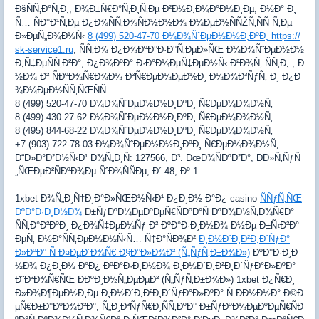
ÐšÑÑ‚Ð°Ñ‚Ð¸, Ð¾Ð±Ñ€Ð°Ñ‚Ð¸Ñ‚Ðµ Ð²Ð½Ð¸Ð¼Ð°Ð½Ð¸Ðµ, Ð½Ð° Ð¸
Ñ… ÑÐ°Ð¹Ñ‚Ðµ Ð¿Ð¾ÑÑ‚Ð¾ÑÐ½Ð½Ð¾ Ð¼ÐµÐ½ÑÑŽÑ‚ÑÑ Ñ‚Ðµ
Ð»ÐµÑ„Ð¾Ð½Ñ‹
8 (499) 520-47-70 Ð¼Ð¾ÑˆÐµÐ½Ð½Ð¸ÐºÐ¸ https://
sk-service1.ru
, ÑÑ‚Ð¾ Ð¿Ð¾ÐºÐ°Ð·Ð°Ñ‚ÐµÐ»ÑŒ Ð¼Ð¾ÑˆÐµÐ½Ð½
Ð¸Ñ‡ÐµÑÑ‚Ð²Ð°, Ð¿Ð¾ÐºÐ° Ð·Ð°Ð¼ÐµÑ‡ÐµÐ½Ñ‹ Ð²Ð¾Ñ‚ ÑÑ‚Ð¸ , Ð
½Ð¾ Ð² ÑÐºÐ¾Ñ€Ð¾Ð¼ Ð²Ñ€ÐµÐ¼ÐµÐ½Ð¸ Ð¼Ð¾Ð³ÑƒÑ‚ Ð¸ Ð¿Ð
¾Ð¼ÐµÐ½ÑÑ‚ÑŒÑÑ
8 (499) 520-47-70 Ð¼Ð¾ÑˆÐµÐ½Ð½Ð¸ÐºÐ¸ Ñ€ÐµÐ¼Ð¾Ð½Ñ‚
8 (499) 430 27 62 Ð¼Ð¾ÑˆÐµÐ½Ð½Ð¸ÐºÐ¸ Ñ€ÐµÐ¼Ð¾Ð½Ñ‚
8 (495) 844-68-22 Ð¼Ð¾ÑˆÐµÐ½Ð½Ð¸ÐºÐ¸ Ñ€ÐµÐ¼Ð¾Ð½Ñ‚
+7 (903) 722-78-03 Ð¼Ð¾ÑˆÐµÐ½Ð½Ð¸ÐºÐ¸ Ñ€ÐµÐ¼Ð¾Ð½Ñ‚
Ð“Ð»Ð°Ð²Ð½Ñ‹Ð¹ Ð¾Ñ„Ð¸Ñ: 127566, Ð³. ÐœÐ¾ÑÐºÐ²Ð°, ÐÐ»Ñ‚ÑƒÑ
„ÑŒÐµÐ²ÑÐºÐ¾Ðµ ÑˆÐ¾ÑÑÐµ, Ð´.48, Ðº.1
1xbet Ð¾Ñ„Ð¸Ñ†Ð¸Ð°Ð»ÑŒÐ½Ñ‹Ð¹ Ð¿Ð¸Ð½ Ð°Ð¿ casino
ÑÑƒÑ‚ÑŒ
ÐºÐ°Ð·Ð¸Ð½Ð¾
Ð±ÑƒÐºÐ¼ÐµÐºÐµÑ€ÑÐºÐ°Ñ ÐºÐ¾Ð½Ñ‚Ð¾Ñ€Ð°
ÑÑ‚Ð°Ð²ÐºÐ¸ Ð¿Ð¾Ñ‡ÐµÐ¼Ñƒ Ð² ÐºÐ°Ð·Ð¸Ð½Ð¾ Ð½Ðµ Ð±Ñ‹Ð²Ð°
ÐµÑ‚ Ð½Ð°ÑÑ‚ÐµÐ½Ð½Ñ‹Ñ… Ñ‡Ð°ÑÐ¾Ð²
Ð¸Ð½Ð´Ð¸Ð²Ð¸Ð´ÑƒÐ°
Ð»ÐºÐ° Ñ Ð¤ÐµÐ´Ð¾Ñ€ Ð§Ð°Ð»Ð¾Ð² (Ñ„ÑƒÑ‚Ð±Ð¾Ð»)
ÐºÐ°Ð·Ð¸Ð
½Ð¾ Ð¿Ð¸Ð½ Ð°Ð¿ ÐºÐ°Ð·Ð¸Ð½Ð¾ Ð¸Ð½Ð´Ð¸Ð²Ð¸Ð´ÑƒÐ°Ð»ÐºÐ°
Ð˜Ð³Ð¾Ñ€ÑŒ ÐÐºÐ¸Ð½Ñ„ÐµÐµÐ² (Ñ„ÑƒÑ‚Ð±Ð¾Ð») 1xbet Ð¿Ñ€Ð¸
Ð»Ð¾Ð¶ÐµÐ½Ð¸Ðµ Ð¸Ð½Ð´Ð¸Ð²Ð¸Ð´ÑƒÐ°Ð»ÐºÐ° Ñ ÐÐ½Ð½Ð° Ð©Ð
µÑ€Ð±Ð°ÐºÐ¾Ð²Ð°, Ñ„Ð¸Ð³ÑƒÑ€Ð¸ÑÑ‚ÐºÐ° Ð±ÑƒÐºÐ¼ÐµÐºÐµÑ€ÑÐ