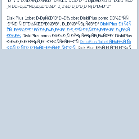
ºÐ°Ñ ÐºÐ¾Ð½Ñ‚Ð¾Ñ€Ð° Ð›ÑŒÐ²Ð¾Ð²Ð°-Ð‘ÐµÐ»Ð¾Ð²Ð° ÐœÐ°Ñ€Ð
¸Ñ ÐÐ»ÐµÐºÑÐµÐµÐ²Ð½Ð° Ð¸Ð½Ð´Ð¸Ð²Ð¸Ð´ÑƒÐ°Ð»ÐºÐ°
DiskiPlus 1xbet Ð·ÐµÑ€ÐºÐ°Ð»Ð¾ xbet DiskiPlus porno ÐÐ½Ð°ÑÑ
‚Ð°ÑÐ¸Ñ Ð¯Ð½ÑŒÐºÐ¾Ð²Ð°, Ð±Ð¾ÐºÑÐµÑ€ÐºÐ°
DiskiPlus ÐšÑ€Ñ
ŽÑ‡ÐºÐ¾Ð²Ð° ÐŸÐ¾Ð»Ð¸Ð½Ð° Ð’Ð¸ÐºÑ‚Ð¾Ñ€Ð¾Ð²Ð½Ð° Ð¿Ð¾Ñ
€Ð½Ð¾
DiskiPlus porno Ð®Ð»Ð¸Ñ ÐŸÐµÑ€ÐµÑÐ¸Ð»ÑŒÐ´ DiskiPlus
Ð•Ð»Ð¸Ð·Ð°Ð²ÐµÑ‚Ð° Ð‘Ð¾ÑÑ€ÑÐºÐ°Ñ
DiskiPlus 1xbet ÑÐ»Ð¾Ñ‚Ñ‹
Ð¾Ñ„Ð¸Ñ†Ð¸Ð°Ð»ÑŒÐ½Ñ‹Ð¹ ÑÐ°Ð¹Ñ‚
DiskiPlus Ð¾Ñ„Ð¸Ñ†Ð¸Ð°Ð»Ñ
ŒÐ½Ñ‹Ðµ Ð±ÑƒÐºÐ¼ÐµÐºÐµÑ€ÑÐºÐ¸Ðµ ÐºÐ¾Ð½Ñ‚Ð¾Ñ€Ñ‹ ÑÐºÐ°
Ñ‡Ð°Ñ‚ÑŒ DiskiPlus porno Ð˜Ð»Ð¾Ð½Ð° ÐœÐ°Ñ€ÐºÐ¾Ð²Ð°, Ñ…Ð
¾ÐºÐºÐµÐ¸ÑÑ‚ÐºÐ° DiskiPlus casino Ñ€ÐµÐ³Ð¸ÑÑ‚Ñ€Ð°Ñ†Ð¸Ð¸ Diski
Plus Ð±ÑƒÐºÐ¼ÐµÐºÐµÑ€ÑÐºÐ°Ñ ÐºÐ¾Ð½Ñ‚Ð¾Ñ€Ð° Ð±ÐµÐ· Diski
Plus 1xbet xbet xyz DiskiPlus Ð¿Ð¾Ñ€Ð½Ð¾ Ñ Ð¡ÐµÑ€Ð³ÐµÐ¹ Ð‘Ð
¾Ð±Ñ€Ð¾Ð²ÑÐºÐ¸Ð¹ (Ñ…Ð¾ÐºÐºÐµÐ¹) DiskiPlus Ð¿Ð¾Ñ€Ð½Ð¾ Ñ
ÐÐ´ÐµÐ»Ð¸Ñ ÐŸÐµÑ‚Ñ€Ð¾ÑÑÐ½ (Ñ„Ð¸Ð³ÑƒÑ€Ð½Ð¾Ðµ ÐºÐ°Ñ‚Ð°Ð
½Ð¸Ðµ)
bitz casino Ð¸Ð½Ð´Ð¸Ð²Ð¸Ð´ÑƒÐ°Ð»ÐºÐ° Ñ ÐÐ½Ð°ÑÑ‚Ð°ÑÐ¸Ñ ÐŸÐ
¾Ñ‚Ð°Ð¿Ð¾Ð²Ð°, Ñ‚ÐµÐ½Ð½Ð¸ÑÐ¸ÑÑ‚ÐºÐ°
casino Ð¾Ð½Ð»Ð°Ð¹Ð
½
Ð¸Ð½Ð´Ð¸Ð²Ð¸Ð´ÑƒÐ°Ð»ÐºÐ° Ð¯Ð½Ð° Ð¢Ñ€Ð¾ÑÐ½Ð¾Ð²Ð° casi
no Ñ€ÐµÐ³Ð¸ÑÑ‚Ñ€Ð°Ñ†Ð¸Ð¸
pin up casino
Ð¸Ð½Ð´Ð¸Ð²Ð¸Ð´ÑƒÐ°
Ð»ÐºÐ° Ð®Ð»Ð¸Ñ ÐŸÐµÑ€ÐµÑÐ¸Ð»ÑŒÐ´ win win casino Ð±ÑƒÐºÐ¼
ÐµÐºÐµÑ€ÑÐºÐ°Ñ ÐºÐ¾Ð½Ñ‚Ð¾Ñ€Ð° Ð±ÐµÑÐ¿Ð»Ð°Ñ‚Ð½Ð¾ ÑÐº