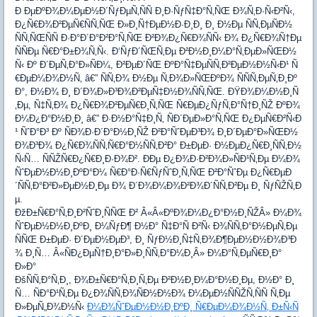
Ð ÐµÐºÐ¾Ð¼ÐµÐ½Ð´ÑƒÐµÑ‚ÑÑ Ð¸Ð·ÑƒÑ‡Ð°Ñ‚ÑŒ Ð¾Ñ‚Ð·Ñ‹Ð²Ñ‹,
Ð¿Ñ€Ð¾Ð²ÐµÑ€ÑÑ‚ÑŒ Ð»Ð¸Ñ†ÐµÐ½Ð·Ð¸Ð¸ Ð¸ Ð½Ðµ ÑÑ‚ÐµÑÐ½
ÑÑ‚ÑŒÑÑ Ð·Ð°Ð´Ð°Ð²Ð°Ñ‚ÑŒ Ð²Ð¾Ð¿Ñ€Ð¾ÑÑ‹ Ð¾ Ð¿Ñ€Ð¾Ñ†Ðµ
ÑÑÐµ Ñ€Ð°Ð±Ð¾Ñ‚Ñ‹. Ð‘ÑƒÐ´ÑŒÑ‚Ðµ Ð²Ð½Ð¸Ð¼Ð°Ñ‚ÐµÐ»ÑŒÐ½
Ñ‹ Ðº Ð´ÐµÑ‚Ð°Ð»ÑÐ¼, Ð²ÐµÐ´ÑŒ ÐºÐ°Ñ‡ÐµÑÑ‚Ð²ÐµÐ½Ð½Ñ‹Ð¹ Ñ
€ÐµÐ¼Ð¾Ð½Ñ‚ â€” ÑÑ‚Ð¾ Ð½Ðµ Ñ‚Ð¾Ð»ÑŒÐºÐ¾ ÑÑÑ‚ÐµÑ‚Ð¸Ðº
Ð°, Ð½Ð¾ Ð¸ Ð´Ð¾Ð»Ð³Ð¾Ð²ÐµÑ‡Ð½Ð¾ÑÑ‚ÑŒ. ÐŸÐ¾Ð¼Ð½Ð¸Ñ
‚Ðµ, Ñ‡Ñ‚Ð¾ Ð¿Ñ€Ð¾Ð²ÐµÑ€Ð¸Ñ‚ÑŒ Ñ€ÐµÐ¿ÑƒÑ‚Ð°Ñ†Ð¸ÑŽ ÐºÐ¾
Ð¼Ð¿Ð°Ð½Ð¸Ð¸ â€” Ð·Ð½Ð°Ñ‡Ð¸Ñ‚ ÑÐ´ÐµÐ»Ð°Ñ‚ÑŒ Ð¿ÐµÑ€Ð²Ñ‹Ð
¹ ÑˆÐ°Ð³ Ðº ÑÐ¾Ð·Ð´Ð°Ð½Ð¸ÑŽ Ð²Ð°ÑˆÐµÐ³Ð¾ Ð¸Ð´ÐµÐ°Ð»ÑŒÐ½
Ð¾Ð³Ð¾ Ð¿Ñ€Ð¾ÑÑ‚Ñ€Ð°Ð½ÑÑ‚Ð²Ð° Ð±ÐµÐ· Ð½ÐµÐ¿Ñ€Ð¸ÑÑ‚Ð½
Ñ‹Ñ… ÑÑŽÑ€Ð¿Ñ€Ð¸Ð·Ð¾Ð². ÐÐµ Ð¿Ð¾Ð·Ð²Ð¾Ð»ÑÐ¹Ñ‚Ðµ Ð¼Ð¾
ÑˆÐµÐ½Ð½Ð¸ÐºÐ°Ð¼ Ñ€Ð°Ð·Ñ€ÑƒÑˆÐ¸Ñ‚ÑŒ Ð²Ð°ÑˆÐµ Ð¿Ñ€ÐµÐ
´ÑÑ‚Ð°Ð²Ð»ÐµÐ½Ð¸Ðµ Ð¾ Ð´Ð¾Ð¼Ð¾Ð²Ð¾Ð´ÑÑ‚Ð²Ðµ Ð¸ ÑƒÑŽÑ‚Ð
µ.
ÐžÐ±Ñ€Ð°Ñ‚Ð¸Ð²ÑˆÐ¸ÑÑŒ Ð² Â«Â«ÐºÐ¾Ð¼Ð¿Ð°Ð½Ð¸ÑŽÂ» Ð¼Ð¾
ÑˆÐµÐ½Ð½Ð¸ÐºÐ¸ Ð¼ÑƒÐ¶ Ð½Ð° Ñ‡Ð°Ñ Ð²Ñ‹ Ð¾ÑÑ‚Ð°Ð½ÐµÑ‚Ðµ
ÑÑŒ Ð±ÐµÐ· Ð´ÐµÐ½ÐµÐ³, Ð¸ ÑƒÐ½Ð¸Ñ‡Ñ‚Ð¾Ð¶ÐµÐ½Ð½Ð¾Ð³Ð
¾ Ð¸Ñ… Â«ÑÐ¿ÐµÑ†Ð¸Ð°Ð»Ð¸ÑÑ‚Ð°Ð¼Ð¸Â» Ð¼Ð°Ñ‚ÐµÑ€Ð¸Ð°
Ð»Ð°
ÐšÑÑ‚Ð°Ñ‚Ð¸, Ð¾Ð±Ñ€Ð°Ñ‚Ð¸Ñ‚Ðµ Ð²Ð½Ð¸Ð¼Ð°Ð½Ð¸Ðµ, Ð½Ð° Ð¸
Ñ… ÑÐ°Ð¹Ñ‚Ðµ Ð¿Ð¾ÑÑ‚Ð¾ÑÐ½Ð½Ð¾ Ð¼ÐµÐ½ÑÑŽÑ‚ÑÑ Ñ‚Ðµ
Ð»ÐµÑ„Ð¾Ð½Ñ‹
Ð¼Ð¾ÑˆÐµÐ½Ð½Ð¸ÐºÐ¸ Ñ€ÐµÐ¼Ð¾Ð½Ñ‚ Ð±Ñ‹Ñ