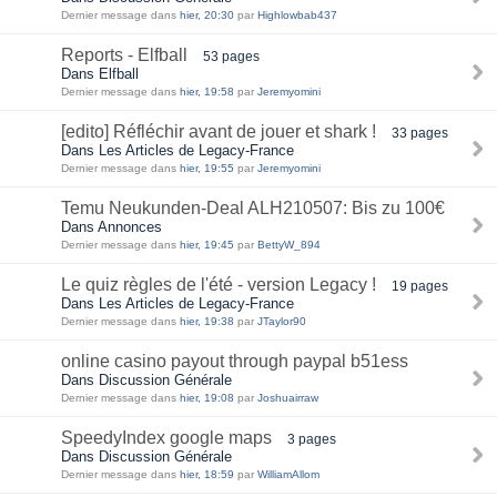
Dernier message dans
hier, 20:30
par
Highlowbab437
Reports - Elfball
53 pages
Dans Elfball
Dernier message dans
hier, 19:58
par
Jeremyomini
[edito] Réfléchir avant de jouer et shark !
33 pages
Dans Les Articles de Legacy-France
Dernier message dans
hier, 19:55
par
Jeremyomini
Temu Neukunden-Deal ALH210507: Bis zu 100€
Dans Annonces
Dernier message dans
hier, 19:45
par
BettyW_894
Le quiz règles de l'été - version Legacy !
19 pages
Dans Les Articles de Legacy-France
Dernier message dans
hier, 19:38
par
JTaylor90
online casino payout through paypal b51ess
Dans Discussion Générale
Dernier message dans
hier, 19:08
par
Joshuairraw
SpeedyIndex google maps
3 pages
Dans Discussion Générale
Dernier message dans
hier, 18:59
par
WilliamAllom