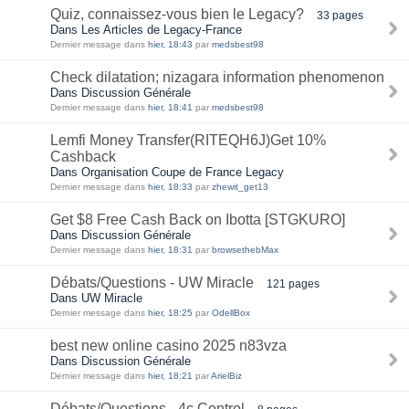
Quiz, connaissez-vous bien le Legacy?
33 pages
Dans Les Articles de Legacy-France
Dernier message dans
hier, 18:43
par
medsbest98
Check dilatation; nizagara information phenomenon
Dans Discussion Générale
Dernier message dans
hier, 18:41
par
medsbest98
Lemfi Money Transfer(RITEQH6J)Get 10%
Cashback
Dans Organisation Coupe de France Legacy
Dernier message dans
hier, 18:33
par
zhewit_get13
Get $8 Free Cash Back on Ibotta [STGKURO]
Dans Discussion Générale
Dernier message dans
hier, 18:31
par
browsethebMax
Débats/Questions - UW Miracle
121 pages
Dans UW Miracle
Dernier message dans
hier, 18:25
par
OdellBox
best new online casino 2025 n83vza
Dans Discussion Générale
Dernier message dans
hier, 18:21
par
ArielBiz
Débats/Questions - 4c Control