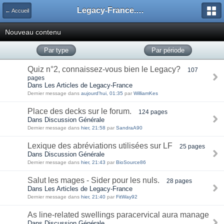
Legacy-France.org - Forum
← Accueil
Nouveau contenu
Par type
Par période
Quiz n°2, connaissez-vous bien le Legacy?
107
pages
Dans Les Articles de Legacy-France
Dernier message dans
aujourd'hui, 01:35
par
WilliamKes
Place des decks sur le forum.
124 pages
Dans Discussion Générale
Dernier message dans
hier, 21:58
par
SandraA90
Lexique des abréviations utilisées sur LF
25 pages
Dans Discussion Générale
Dernier message dans
hier, 21:43
par
BioSource86
Salut les mages - Sider pour les nuls.
28 pages
Dans Les Articles de Legacy-France
Dernier message dans
hier, 21:40
par
FitWay92
As line-related swellings paracervical aura manage
Dans Discussion Générale