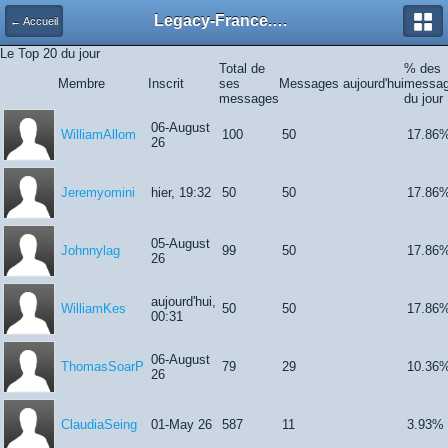
Legacy-France.org - Forum
← Accueil
Le Top 20 du jour
Total de
% des
Membre
Inscrit
ses
Messages aujourd'hui
messa
messages
du jour
06-August
WilliamAllom
100
50
17.86
26
Jeremyomini
hier, 19:32
50
50
17.86
05-August
Johnnylag
99
50
17.86
26
aujourd'hui,
WilliamKes
50
50
17.86
00:31
06-August
ThomasSoarP
79
29
10.36
26
ClaudiaSeing
01-May 26
587
11
3.93%