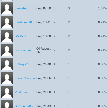
Jamiefef
hier, 07:50
3
3
1.07%
medsbest98
hier, 18:41
2
2
0.71%
SMiller1
hier, 18:08
2
2
0.71%
04-August
Joshuairraw
2
2
0.71%
26
FitWay92
hier, 21:40
1
1
0.36%
rdasatxSource
hier, 21:06
1
1
0.36%
Vital_Guru
hier, 21:00
1
1
0.36%
BioSource86
hier, 21:43
1
1
0.36%