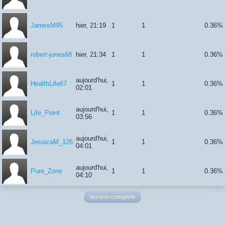
JamesM95
hier, 21:19
1
1
0.36%
robert-jones68
hier, 21:34
1
1
0.36%
aujourd'hui,
HealthLife67
1
1
0.36%
02:01
aujourd'hui,
Life_Point
1
1
0.36%
03:56
aujourd'hui,
JessicaM_126
1
1
0.36%
04:01
aujourd'hui,
Pure_Zone
1
1
0.36%
04:10
Version complète