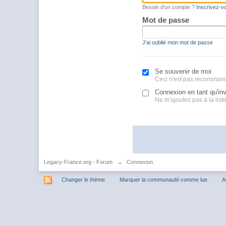
Besoin d'un compte ?
Inscrivez-v
Mot de passe
J'ai oublié mon mot de passe
Se souvenir de moi
Ceci n'est pas recommand
Connexion en tant qu'inv
Ne m'ajoutez pas à la liste 
Legacy-France.org - Forum
→
Connexion
Changer le thème
Marquer la communauté comme lue
A