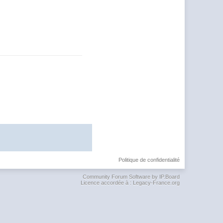
Politique de confidentialité
Community Forum Software by IP.Board
Licence accordée à : Legacy-France.org