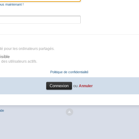
ous maintenant !
é pour les ordinateurs partagés.
isible
des utilisateurs actifs.
Politique de confidentialité
ou
Annuler
ide