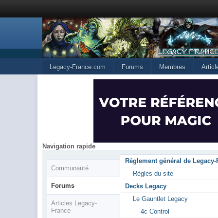
Legacy-France.com
Forums
Membres
Artic
Navigation rapide
Règlement général de Legacy-
Communauté
Règles du site
Forums
Decks Legacy
Le Gauntlet Legacy
Articles Legacy-
France
4c Control