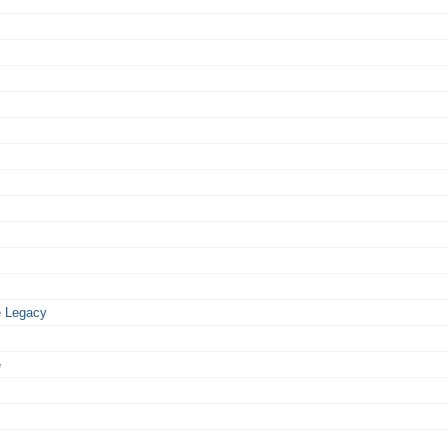
e Legacy
e