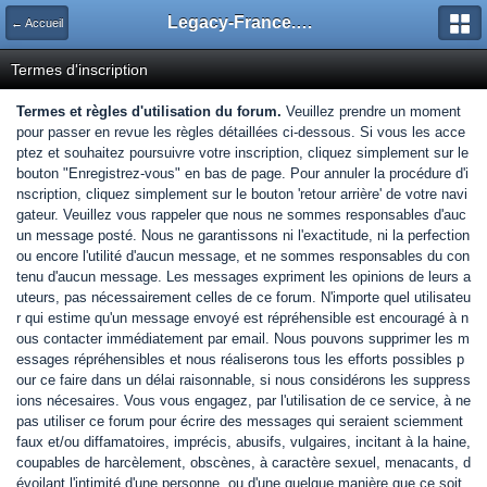
Legacy-France.org - Forum
← Accueil
Termes d'inscription
Termes et règles d'utilisation du forum.
Veuillez prendre un moment
pour passer en revue les règles détaillées ci-dessous. Si vous les acce
ptez et souhaitez poursuivre votre inscription, cliquez simplement sur le
bouton "Enregistrez-vous" en bas de page. Pour annuler la procédure d'i
nscription, cliquez simplement sur le bouton 'retour arrière' de votre navi
gateur. Veuillez vous rappeler que nous ne sommes responsables d'auc
un message posté. Nous ne garantissons ni l'exactitude, ni la perfection
ou encore l'utilité d'aucun message, et ne sommes responsables du con
tenu d'aucun message. Les messages expriment les opinions de leurs a
uteurs, pas nécessairement celles de ce forum. N'importe quel utilisateu
r qui estime qu'un message envoyé est répréhensible est encouragé à n
ous contacter immédiatement par email. Nous pouvons supprimer les m
essages répréhensibles et nous réaliserons tous les efforts possibles p
our ce faire dans un délai raisonnable, si nous considérons les suppress
ions nécesaires. Vous vous engagez, par l'utilisation de ce service, à ne
pas utiliser ce forum pour écrire des messages qui seraient sciemment
faux et/ou diffamatoires, imprécis, abusifs, vulgaires, incitant à la haine,
coupables de harcèlement, obscènes, à caractère sexuel, menacants, d
évoilant l'intimité d'une personne, ou d'une quelque manière que ce soit