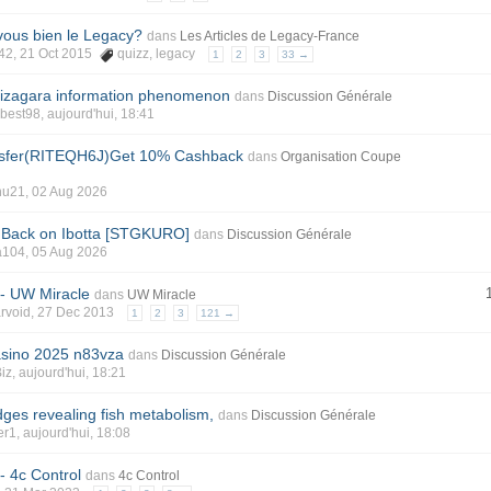
vous bien le Legacy?
dans
Les Articles de Legacy-France
42
, 21 Oct 2015
quizz
,
legacy
1
2
3
33 →
 nizagara information phenomenon
dans
Discussion Générale
best98
, aujourd'hui, 18:41
nsfer(RITEQH6J)Get 10% Cashback
dans
Organisation Coupe
hu21
, 02 Aug 2026
 Back on Ibotta [STGKURO]
dans
Discussion Générale
a104
, 05 Aug 2026
 - UW Miracle
dans
UW Miracle
rvoid
, 27 Dec 2013
1
2
3
121 →
asino 2025 n83vza
dans
Discussion Générale
Biz
, aujourd'hui, 18:21
edges revealing fish metabolism,
dans
Discussion Générale
er1
, aujourd'hui, 18:08
- 4c Control
dans
4c Control