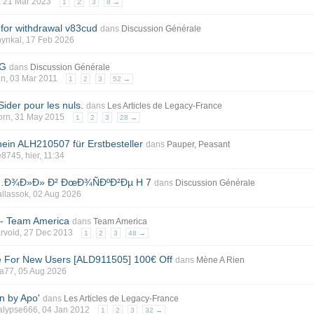
, 21 Mar 2023
1
2
3
8 →
 for withdrawal v83cud
dans
Discussion Générale
hynkal
, 17 Feb 2026
TG
dans
Discussion Générale
an
, 03 Mar 2011
1
2
3
52 →
Sider pour les nuls.
dans
Les Articles de Legacy-France
orn
, 31 May 2015
1
2
3
28 →
in ALH210507 für Erstbesteller
dans
Pauper, Peasant
e8745
, hier, 11:34
…Ð¾Ð»Ð» Ð² ÐœÐ¾ÑÐºÐ²Ðµ H 7
dans
Discussion Générale
llassok
, 02 Aug 2026
 - Team America
dans
Team America
rvoid
, 27 Dec 2013
1
2
3
48 →
For New Users [ALD911505] 100€ Off
dans
Mène A Rien
za77
, 05 Aug 2026
on by Apo'
dans
Les Articles de Legacy-France
alypse666
, 04 Jan 2012
1
2
3
32 →