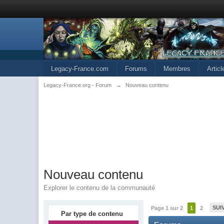
Legacy-France.com
Forums
Membres
Artic
Legacy-France.org - Forum
→
Nouveau contenu
Nouveau contenu
Explorer le contenu de la communauté
SUI
Page 1 sur 2
1
2
Par type de contenu