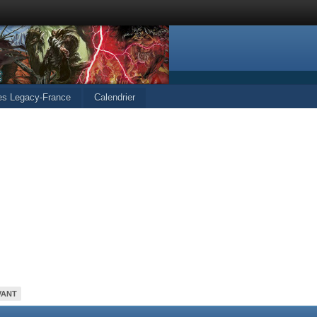
les Legacy-France
Calendrier
VANT