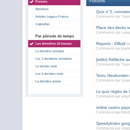
Forums
Forums
Membres
Quiz n°2, connais
Commencé par
Yoan
Articles Legacy-France
Calendrier
Place des decks su
Commencé par
Lejay
Par période de temps
Reports - Elfball
Les dernières 24 heures
d
Commencé par
plana
La dernière semaine
Les 2 dernières semaines
[edito] Réfléchir a
Commencé par
Yoan
Le dernier mois
Les 6 derniers mois
Temu Neukunden-D
Commencé par
Uzie
La dernière année
Le quiz règles de l
Commencé par
eAlp
online casino pay
Commencé par
Ariel
SpeedyIndex goo
Commencé par
Jose