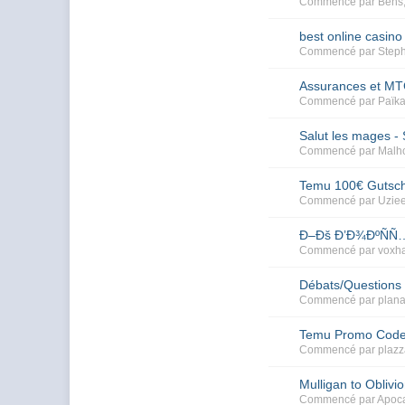
Commencé par
Bens
best online casino
Commencé par
Step
Assurances et M
Commencé par
Païk
Salut les mages - 
Commencé par
Malh
Temu 100€ Gutsche
Commencé par
Uzie
Ð–Ðš Ð’Ð¾ÐºÑÑ
Commencé par
voxha
Débats/Questions
Commencé par
plana
Temu Promo Code 
Commencé par
plaz
Mulligan to Oblivi
Commencé par
Apoc