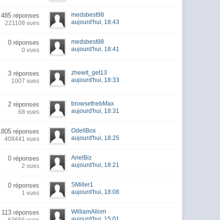
medsbest98
485 réponses
aujourd'hui, 18:43
221108 vues
medsbest98
0 réponses
aujourd'hui, 18:41
0 vues
zhewit_get13
3 réponses
aujourd'hui, 18:33
1007 vues
browsethebMax
2 réponses
aujourd'hui, 18:31
68 vues
OdellBox
1805 réponses
aujourd'hui, 18:25
408441 vues
ArielBiz
0 réponses
aujourd'hui, 18:21
2 vues
SMiller1
0 réponses
aujourd'hui, 18:08
1 vues
WilliamAllom
113 réponses
aujourd'hui, 15:01