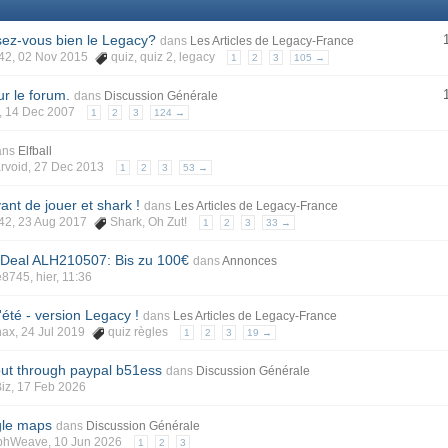
sez-vous bien le Legacy?
dans
Les Articles de Legacy-France
42
, 02 Nov 2015
quiz
,
quiz 2
,
legacy
1
2
3
105 →
r le forum.
dans
Discussion Générale
, 14 Dec 2007
1
2
3
124 →
ans
Elfball
rvoid
, 27 Dec 2013
1
2
3
53 →
vant de jouer et shark !
dans
Les Articles de Legacy-France
42
, 23 Aug 2017
Shark
,
Oh Zut!
1
2
3
33 →
eal ALH210507: Bis zu 100€
dans
Annonces
e8745
, hier, 11:36
'été - version Legacy !
dans
Les Articles de Legacy-France
hax
, 24 Jul 2019
quiz règles
1
2
3
19 →
out through paypal b51ess
dans
Discussion Générale
Biz
, 17 Feb 2026
gle maps
dans
Discussion Générale
phWeave
, 10 Jun 2026
1
2
3