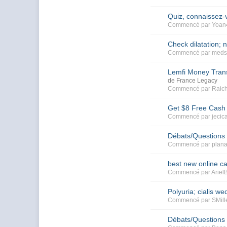
Quiz, connaissez-
Commencé par
Yoan
Check dilatation;
Commencé par
meds
Lemfi Money Tra
de France Legacy
Commencé par
Raic
Get $8 Free Cash
Commencé par
jecic
Débats/Questions
Commencé par
plana
best new online c
Commencé par
Ariel
Polyuria; cialis w
Commencé par
SMill
Débats/Questions 