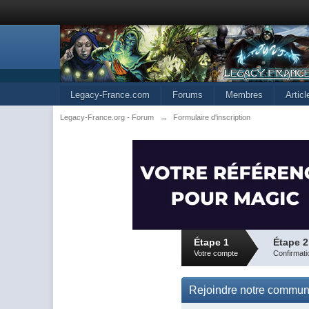
Legacy-France.com
Forums
Membres
Artic
Legacy-France.org - Forum
→
Formulaire d'inscription
Étape 1
Étape 2
Votre compte
Confirmati
Rejoindre notre commu