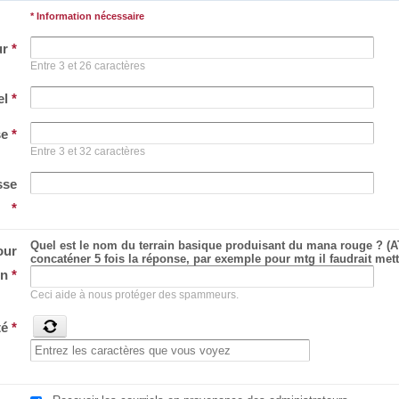
* Information nécessaire
ur
*
Entre 3 et 26 caractères
el
*
se
*
Entre 3 et 32 caractères
sse
*
Quel est le nom du terrain basique produisant du mana rouge ? (A
our
concaténer 5 fois la réponse, par exemple pour mtg il faudrait m
on
*
Ceci aide à nous protéger des spammeurs.
té
*